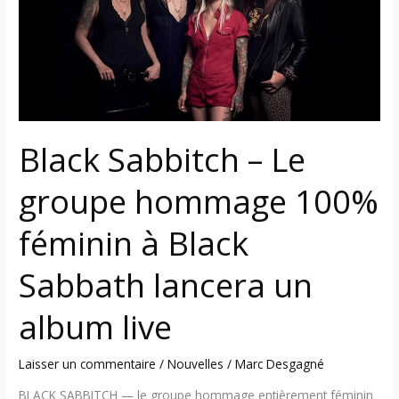
Le
groupe
hommage
100%
féminin
à
Black
Black Sabbitch – Le
Sabbath
lancera
groupe hommage 100%
un
album
féminin à Black
live
Sabbath lancera un
album live
Laisser un commentaire
/
Nouvelles
/
Marc Desgagné
BLACK SABBITCH — le groupe hommage entièrement féminin