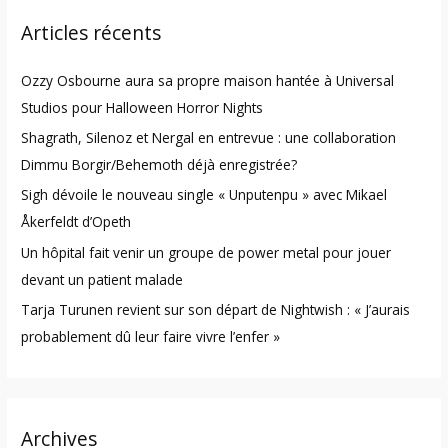
r
Articles récents
c
h
Ozzy Osbourne aura sa propre maison hantée à Universal
f
Studios pour Halloween Horror Nights
o
Shagrath, Silenoz et Nergal en entrevue : une collaboration
r
Dimmu Borgir/Behemoth déjà enregistrée?
:
Sigh dévoile le nouveau single « Unputenpu » avec Mikael
Åkerfeldt d’Opeth
Un hôpital fait venir un groupe de power metal pour jouer
devant un patient malade
Tarja Turunen revient sur son départ de Nightwish : « J’aurais
probablement dû leur faire vivre l’enfer »
Archives