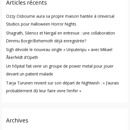
Articles récents
c
h
Ozzy Osbourne aura sa propre maison hantée à Universal
f
Studios pour Halloween Horror Nights
o
Shagrath, Silenoz et Nergal en entrevue : une collaboration
r
Dimmu Borgir/Behemoth déjà enregistrée?
:
Sigh dévoile le nouveau single « Unputenpu » avec Mikael
Åkerfeldt d’Opeth
Un hôpital fait venir un groupe de power metal pour jouer
devant un patient malade
Tarja Turunen revient sur son départ de Nightwish : « J’aurais
probablement dû leur faire vivre l’enfer »
Archives