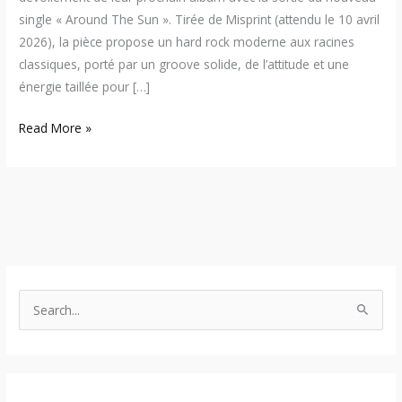
single « Around The Sun ». Tirée de Misprint (attendu le 10 avril
2026), la pièce propose un hard rock moderne aux racines
classiques, porté par un groove solide, de l’attitude et une
énergie taillée pour […]
Read More »
S
e
a
r