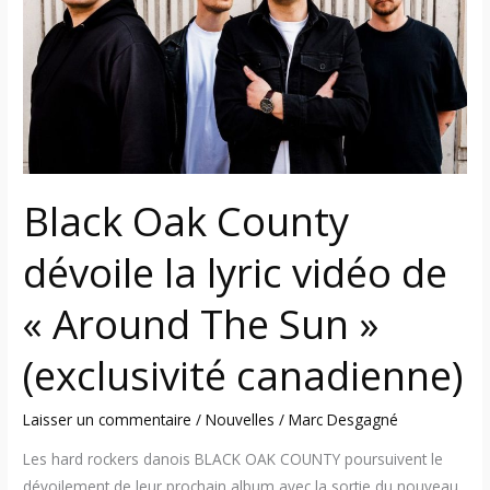
dévoile
la
lyric
vidéo
de
«
Around
The
Black Oak County
Sun
»
dévoile la lyric vidéo de
(exclusivité
« Around The Sun »
canadienne)
(exclusivité canadienne)
Laisser un commentaire
/
Nouvelles
/
Marc Desgagné
Les hard rockers danois BLACK OAK COUNTY poursuivent le
dévoilement de leur prochain album avec la sortie du nouveau