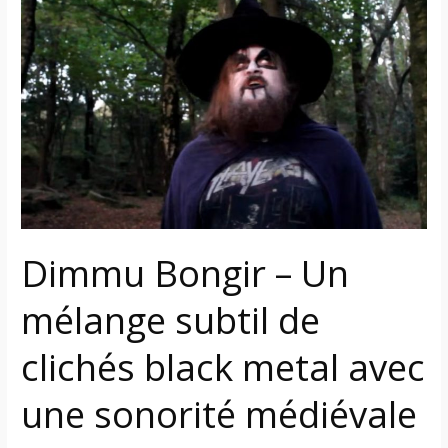
Bongir
–
Un
mélange
subtil
de
clichés
black
metal
avec
Dimmu Bongir – Un
une
sonorité
mélange subtil de
médiévale
clichés black metal avec
une sonorité médiévale