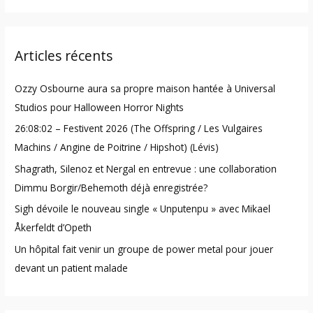
a
r
Articles récents
c
h
Ozzy Osbourne aura sa propre maison hantée à Universal
f
Studios pour Halloween Horror Nights
o
26:08:02 – Festivent 2026 (The Offspring / Les Vulgaires
r
Machins / Angine de Poitrine / Hipshot) (Lévis)
:
Shagrath, Silenoz et Nergal en entrevue : une collaboration
Dimmu Borgir/Behemoth déjà enregistrée?
Sigh dévoile le nouveau single « Unputenpu » avec Mikael
Åkerfeldt d’Opeth
Un hôpital fait venir un groupe de power metal pour jouer
devant un patient malade