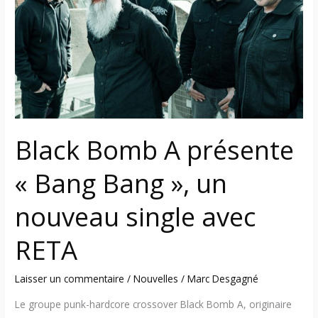
présente
«
Bang
Bang
»,
un
nouveau
single
Black Bomb A présente
avec
RETA
« Bang Bang », un
nouveau single avec
RETA
Laisser un commentaire
/
Nouvelles
/
Marc Desgagné
Le groupe punk-hardcore crossover Black Bomb A, originaire