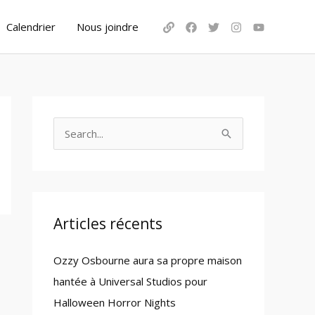
Calendrier
Nous joindre
S
e
a
r
c
Articles récents
h
Ozzy Osbourne aura sa propre maison
f
hantée à Universal Studios pour
o
Halloween Horror Nights
r