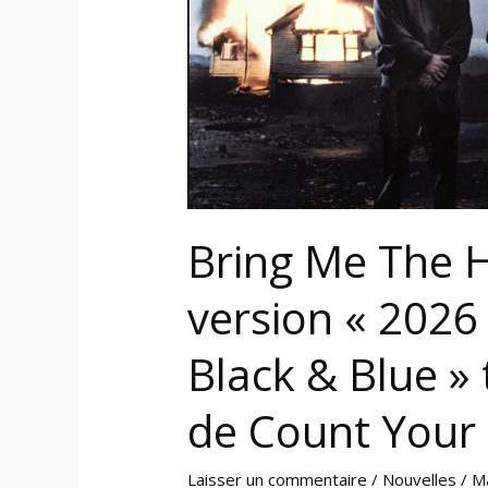
2026
Repented
»
de
«
Black
&
Blue
Bring Me The 
»
tirée
version « 2026
de
la
Black & Blue » 
réédition
de
de Count Your 
Count
Your
Laisser un commentaire
/
Nouvelles
/
M