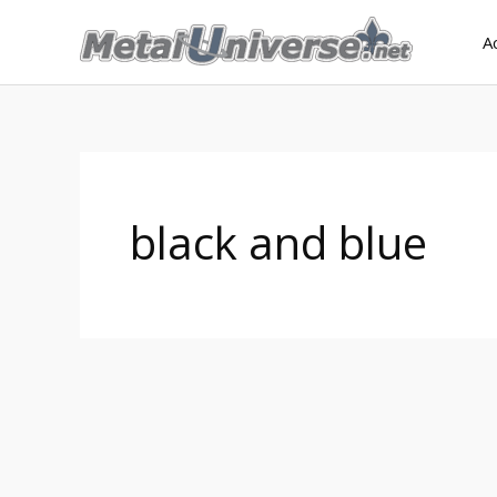
Aller
A
au
contenu
black and blue