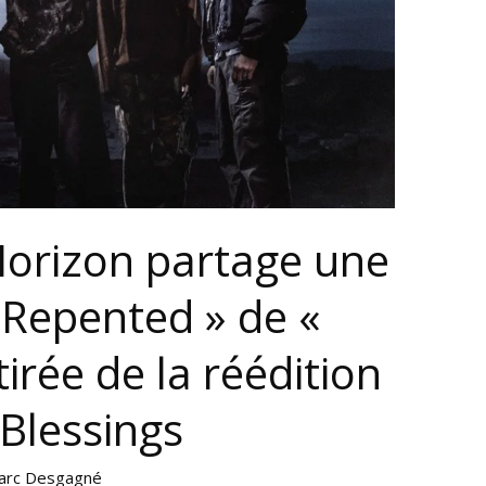
Horizon partage une
 Repented » de «
tirée de la réédition
Blessings
arc Desgagné