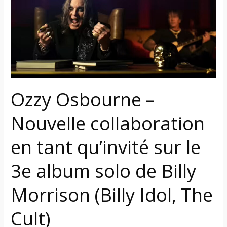
Nouvelle
collaboration
en
tant
qu’invité
sur
le
Ozzy Osbourne –
3e
album
Nouvelle collaboration
solo
de
en tant qu’invité sur le
Billy
Morrison
3e album solo de Billy
(Billy
Idol,
Morrison (Billy Idol, The
The
Cult)
Cult)