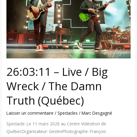
/
Big
Wreck
/
The
Damn
Truth
(Québec)
26:03:11 – Live / Big
Wreck / The Damn
Truth (Québec)
Laisser un commentaire
/
Spectacles
/
Marc Desgagné
Spectacle: Le 11 mars 2026 au Centre Vidéotron de
QuébecOrganisateur: GestevPhotographe: François