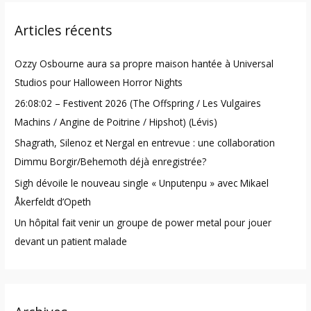
r
Articles récents
c
h
Ozzy Osbourne aura sa propre maison hantée à Universal
f
Studios pour Halloween Horror Nights
o
26:08:02 – Festivent 2026 (The Offspring / Les Vulgaires
r
Machins / Angine de Poitrine / Hipshot) (Lévis)
:
Shagrath, Silenoz et Nergal en entrevue : une collaboration
Dimmu Borgir/Behemoth déjà enregistrée?
Sigh dévoile le nouveau single « Unputenpu » avec Mikael
Åkerfeldt d’Opeth
Un hôpital fait venir un groupe de power metal pour jouer
devant un patient malade