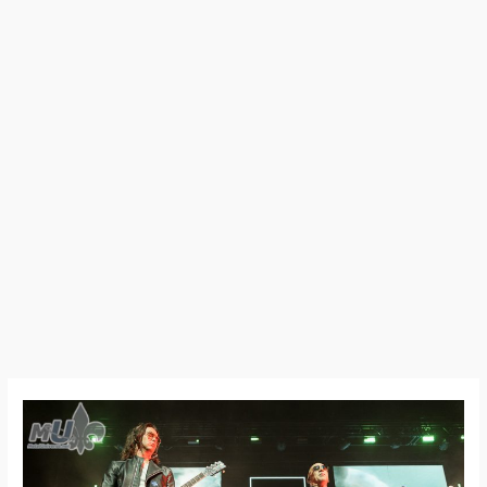
26:03:11
–
Live