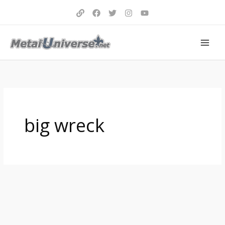
Aller
au
contenu
big wreck