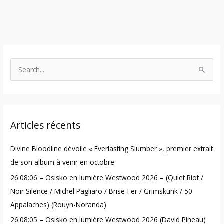
S
e
a
r
Articles récents
c
h
Divine Bloodline dévoile « Everlasting Slumber », premier extrait
f
de son album à venir en octobre
o
26:08:06 – Osisko en lumière Westwood 2026 – (Quiet Riot /
r
Noir Silence / Michel Pagliaro / Brise-Fer / Grimskunk / 50
:
Appalaches) (Rouyn-Noranda)
26:08:05 – Osisko en lumière Westwood 2026 (David Pineau)