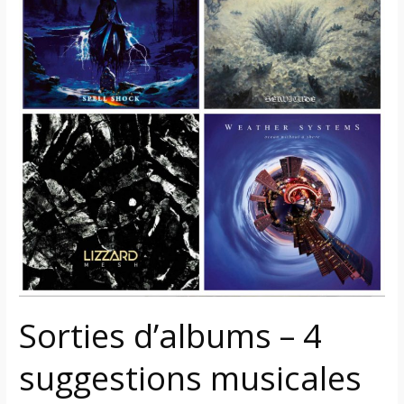
4
suggestions
musicales
du
vendredi
27
septembre
2024
+
liste
complète
des
albums
Sorties d’albums – 4
suggestions musicales