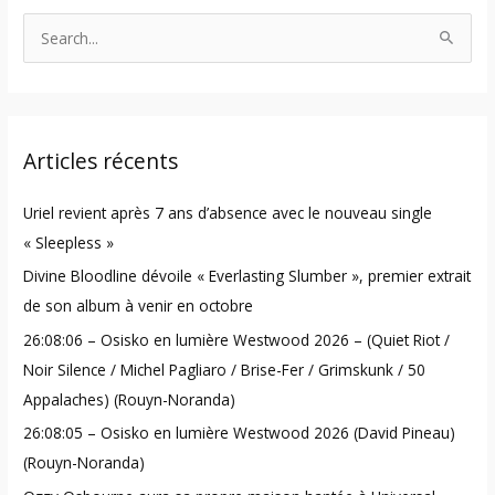
S
e
a
r
Articles récents
c
h
Uriel revient après 7 ans d’absence avec le nouveau single
f
« Sleepless »
o
Divine Bloodline dévoile « Everlasting Slumber », premier extrait
r
de son album à venir en octobre
:
26:08:06 – Osisko en lumière Westwood 2026 – (Quiet Riot /
Noir Silence / Michel Pagliaro / Brise-Fer / Grimskunk / 50
Appalaches) (Rouyn-Noranda)
26:08:05 – Osisko en lumière Westwood 2026 (David Pineau)
(Rouyn-Noranda)