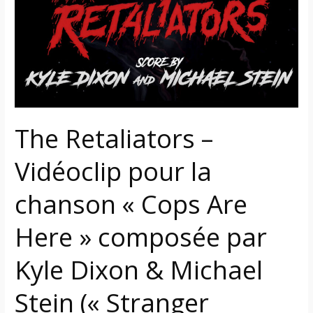
Vidéoclip
pour
la
chanson
« Cops
Are
Here »
composée
The Retaliators –
par
Vidéoclip pour la
Kyle
Dixon
chanson « Cops Are
&
Michael
Here » composée par
Stein
(« Stranger
Kyle Dixon & Michael
Things »)
Stein (« Stranger