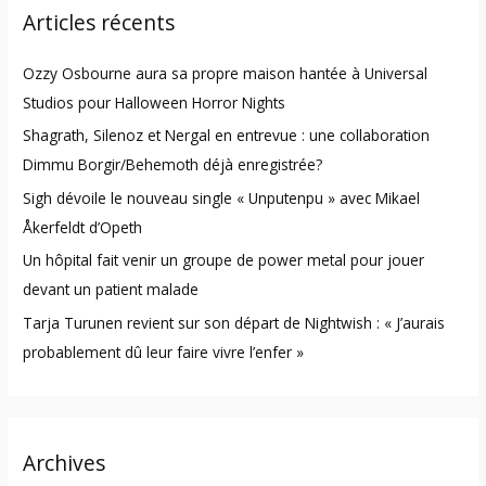
Articles récents
c
h
Ozzy Osbourne aura sa propre maison hantée à Universal
f
Studios pour Halloween Horror Nights
o
Shagrath, Silenoz et Nergal en entrevue : une collaboration
r
Dimmu Borgir/Behemoth déjà enregistrée?
:
Sigh dévoile le nouveau single « Unputenpu » avec Mikael
Åkerfeldt d’Opeth
Un hôpital fait venir un groupe de power metal pour jouer
devant un patient malade
Tarja Turunen revient sur son départ de Nightwish : « J’aurais
probablement dû leur faire vivre l’enfer »
Archives