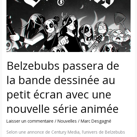
la
bande
dessinée
au
petit
écran
avec
une
Belzebubs passera de
nouvelle
série
la bande dessinée au
animée
petit écran avec une
nouvelle série animée
Laisser un commentaire
/
Nouvelles
/
Marc Desgagné
Selon une annonce de Century Media, l’univers de Belzebubs