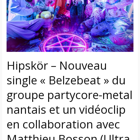
single
« Belzebeat »
du
groupe
partycore-
metal
nantais
et
Hipskör – Nouveau
un
vidéoclip
single « Belzebeat » du
en
collaboration
groupe partycore-metal
avec
Matthieu
nantais et un vidéoclip
Bosson
en collaboration avec
(Ultra
Vomit)
Matthieu Bosson (Ultra