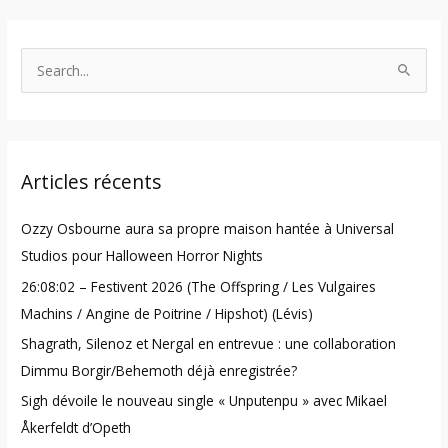
S
e
a
r
Articles récents
c
h
Ozzy Osbourne aura sa propre maison hantée à Universal
f
Studios pour Halloween Horror Nights
o
26:08:02 – Festivent 2026 (The Offspring / Les Vulgaires
r
Machins / Angine de Poitrine / Hipshot) (Lévis)
:
Shagrath, Silenoz et Nergal en entrevue : une collaboration
Dimmu Borgir/Behemoth déjà enregistrée?
Sigh dévoile le nouveau single « Unputenpu » avec Mikael
Åkerfeldt d’Opeth