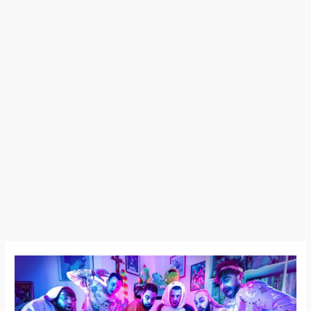
Hipskör
–
Nouveau