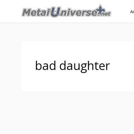
Aller
A
au
contenu
bad daughter