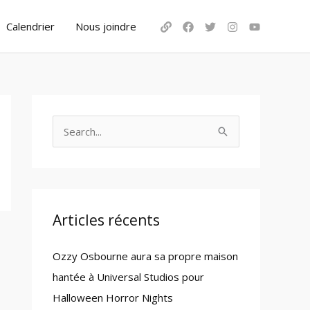
Calendrier
Nous joindre
S
e
a
r
c
Articles récents
h
Ozzy Osbourne aura sa propre maison
f
hantée à Universal Studios pour
o
Halloween Horror Nights
r