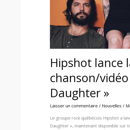
Daughter
»
Hipshot lance 
chanson/vidéo 
Daughter »
Laisser un commentaire
/
Nouvelles
/
M
Le groupe rock québécois Hipshot a lan
Daughter », maintenant disponible sur 