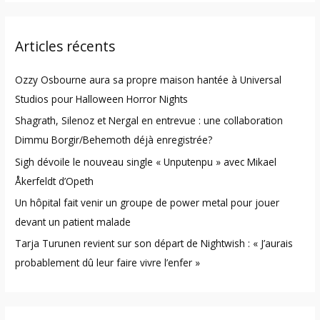
a
r
Articles récents
c
h
Ozzy Osbourne aura sa propre maison hantée à Universal
f
Studios pour Halloween Horror Nights
o
Shagrath, Silenoz et Nergal en entrevue : une collaboration
r
Dimmu Borgir/Behemoth déjà enregistrée?
:
Sigh dévoile le nouveau single « Unputenpu » avec Mikael
Åkerfeldt d’Opeth
Un hôpital fait venir un groupe de power metal pour jouer
devant un patient malade
Tarja Turunen revient sur son départ de Nightwish : « J’aurais
probablement dû leur faire vivre l’enfer »