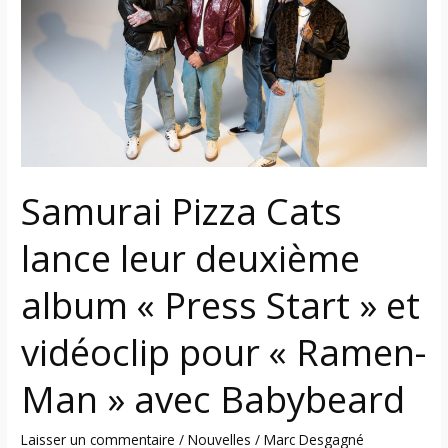
lance
leur
deuxième
album
«
Press
Start
»
Samurai Pizza Cats
et
vidéoclip
lance leur deuxième
pour
« Ramen-
album « Press Start » et
Man »
avec
vidéoclip pour « Ramen-
Babybeard
Man » avec Babybeard
Laisser un commentaire
/
Nouvelles
/
Marc Desgagné