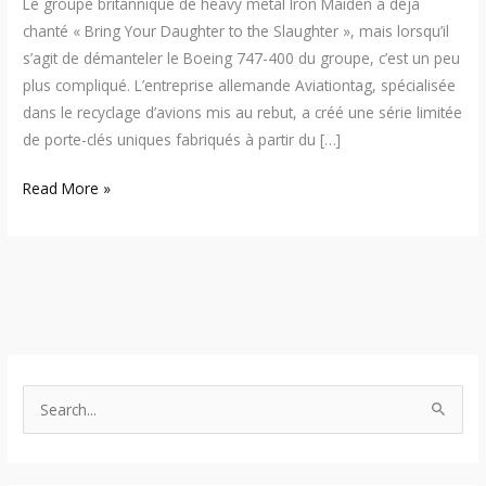
Le groupe britannique de heavy metal Iron Maiden a déjà
chanté « Bring Your Daughter to the Slaughter », mais lorsqu’il
s’agit de démanteler le Boeing 747-400 du groupe, c’est un peu
plus compliqué. L’entreprise allemande Aviationtag, spécialisée
dans le recyclage d’avions mis au rebut, a créé une série limitée
de porte-clés uniques fabriqués à partir du […]
Read More »
S
e
a