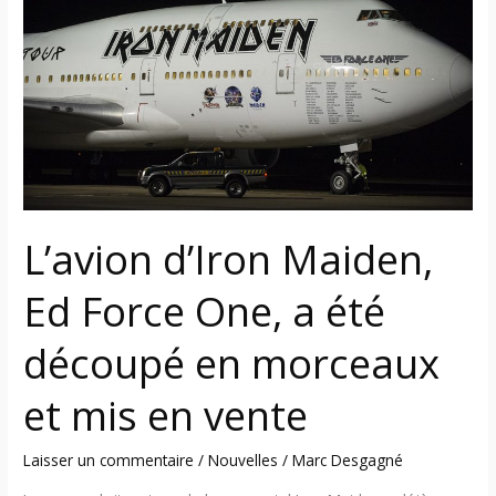
Ed
Force
One,
a
été
découpé
en
morceaux
et
L’avion d’Iron Maiden,
mis
en
Ed Force One, a été
vente
découpé en morceaux
et mis en vente
Laisser un commentaire
/
Nouvelles
/
Marc Desgagné