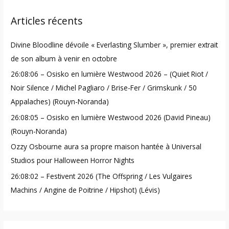
r
Articles récents
c
h
Divine Bloodline dévoile « Everlasting Slumber », premier extrait
f
de son album à venir en octobre
o
26:08:06 – Osisko en lumière Westwood 2026 – (Quiet Riot /
r
Noir Silence / Michel Pagliaro / Brise-Fer / Grimskunk / 50
:
Appalaches) (Rouyn-Noranda)
26:08:05 – Osisko en lumière Westwood 2026 (David Pineau)
(Rouyn-Noranda)
Ozzy Osbourne aura sa propre maison hantée à Universal
Studios pour Halloween Horror Nights
26:08:02 – Festivent 2026 (The Offspring / Les Vulgaires
Machins / Angine de Poitrine / Hipshot) (Lévis)