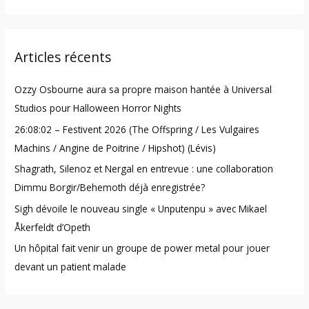
e
a
r
Articles récents
c
h
Ozzy Osbourne aura sa propre maison hantée à Universal
f
Studios pour Halloween Horror Nights
o
26:08:02 – Festivent 2026 (The Offspring / Les Vulgaires
r
Machins / Angine de Poitrine / Hipshot) (Lévis)
:
Shagrath, Silenoz et Nergal en entrevue : une collaboration
Dimmu Borgir/Behemoth déjà enregistrée?
Sigh dévoile le nouveau single « Unputenpu » avec Mikael
Åkerfeldt d’Opeth
Un hôpital fait venir un groupe de power metal pour jouer
devant un patient malade