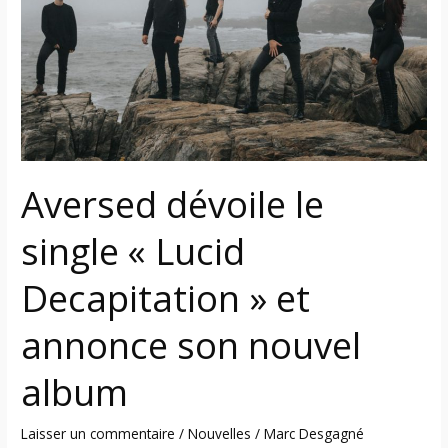
single
« Lucid
Decapitation »
et
annonce
son
nouvel
album
Aversed dévoile le
single « Lucid
Decapitation » et
annonce son nouvel
album
Laisser un commentaire
/
Nouvelles
/
Marc Desgagné