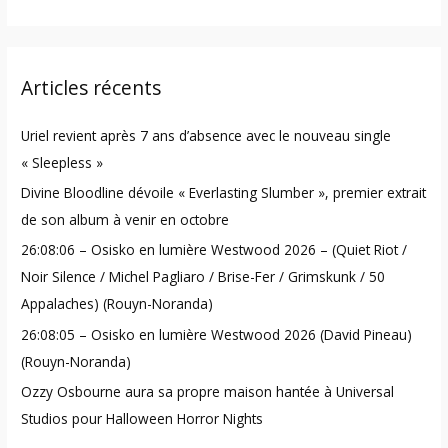
e
a
r
Articles récents
c
h
Uriel revient après 7 ans d’absence avec le nouveau single
f
« Sleepless »
o
Divine Bloodline dévoile « Everlasting Slumber », premier extrait
r
de son album à venir en octobre
:
26:08:06 – Osisko en lumière Westwood 2026 – (Quiet Riot /
Noir Silence / Michel Pagliaro / Brise-Fer / Grimskunk / 50
Appalaches) (Rouyn-Noranda)
26:08:05 – Osisko en lumière Westwood 2026 (David Pineau)
(Rouyn-Noranda)
Ozzy Osbourne aura sa propre maison hantée à Universal
Studios pour Halloween Horror Nights