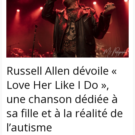
«
Love
Her
Like
I
Do
»,
une
chanson
Russell Allen dévoile «
dédiée
à
Love Her Like I Do »,
sa
fille
une chanson dédiée à
et
à
sa fille et à la réalité de
la
réalité
l’autisme
de