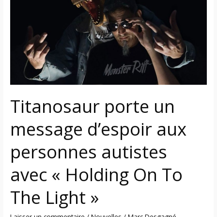
message
d’espoir
aux
personnes
autistes
avec
«
Holding
Titanosaur porte un
On
To
message d’espoir aux
The
Light
personnes autistes
»
avec « Holding On To
The Light »
Laisser un commentaire
/
Nouvelles
/
Marc Desgagné