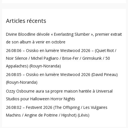
a
r
Articles récents
c
h
Divine Bloodline dévoile « Everlasting Slumber », premier extrait
f
de son album à venir en octobre
o
26:08:06 – Osisko en lumière Westwood 2026 – (Quiet Riot /
r
Noir Silence / Michel Pagliaro / Brise-Fer / Grimskunk / 50
:
Appalaches) (Rouyn-Noranda)
26:08:05 – Osisko en lumière Westwood 2026 (David Pineau)
(Rouyn-Noranda)
Ozzy Osbourne aura sa propre maison hantée à Universal
Studios pour Halloween Horror Nights
26:08:02 – Festivent 2026 (The Offspring / Les Vulgaires
Machins / Angine de Poitrine / Hipshot) (Lévis)