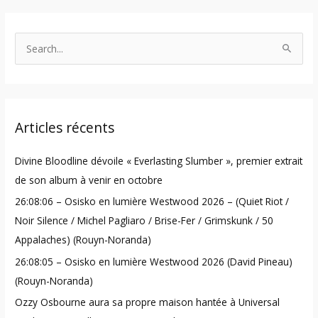
S
e
a
r
Articles récents
c
h
Divine Bloodline dévoile « Everlasting Slumber », premier extrait
f
de son album à venir en octobre
o
26:08:06 – Osisko en lumière Westwood 2026 – (Quiet Riot /
r
Noir Silence / Michel Pagliaro / Brise-Fer / Grimskunk / 50
:
Appalaches) (Rouyn-Noranda)
26:08:05 – Osisko en lumière Westwood 2026 (David Pineau)
(Rouyn-Noranda)
Ozzy Osbourne aura sa propre maison hantée à Universal