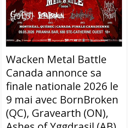
Canada
annonce
sa
finale
nationale
2026
le
9
Wacken Metal Battle
mai
avec
Canada annonce sa
BornBroken
(QC),
finale nationale 2026 le
Gravearth
(ON),
9 mai avec BornBroken
Ashes
(QC), Gravearth (ON),
of
Yggdrasil
Ashes of Yggdrasil (AB),
(AB),