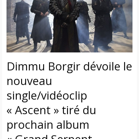
le
nouveau
single/vidéoclip
« Ascent »
tiré
du
prochain
album
Dimmu Borgir dévoile le
« Grand
Serpent
nouveau
Rising »
single/vidéoclip
« Ascent » tiré du
prochain album
« Grand Serpent