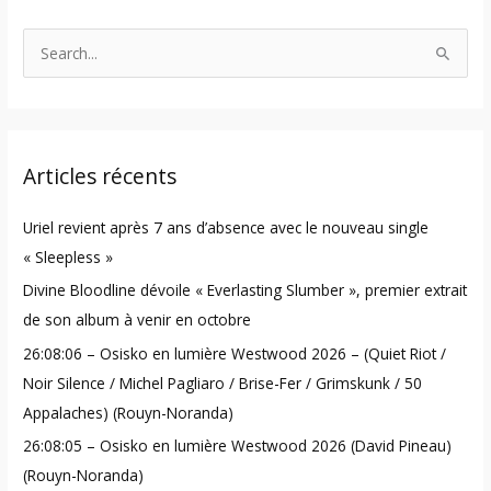
S
e
a
r
Articles récents
c
h
Uriel revient après 7 ans d’absence avec le nouveau single
f
« Sleepless »
o
Divine Bloodline dévoile « Everlasting Slumber », premier extrait
r
de son album à venir en octobre
:
26:08:06 – Osisko en lumière Westwood 2026 – (Quiet Riot /
Noir Silence / Michel Pagliaro / Brise-Fer / Grimskunk / 50
Appalaches) (Rouyn-Noranda)
26:08:05 – Osisko en lumière Westwood 2026 (David Pineau)
(Rouyn-Noranda)