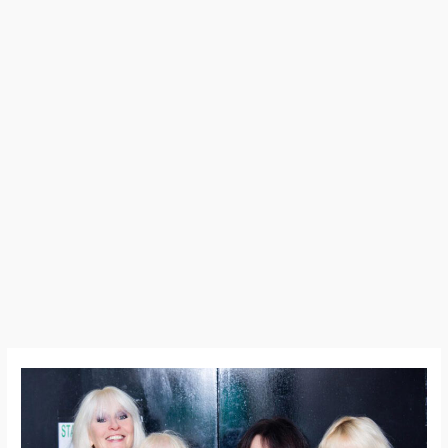
Girlschool
–
« Are