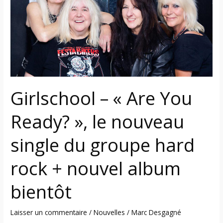
You
Ready? »,
le
nouveau
single
du
groupe
hard
Girlschool – « Are You
rock
Ready? », le nouveau
+
nouvel
single du groupe hard
album
bientôt
rock + nouvel album
bientôt
Laisser un commentaire
/
Nouvelles
/
Marc Desgagné