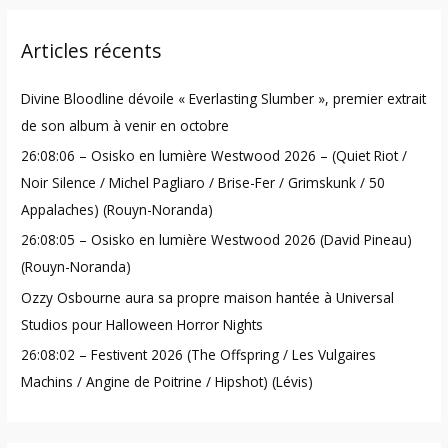
r
Articles récents
c
h
Divine Bloodline dévoile « Everlasting Slumber », premier extrait
f
de son album à venir en octobre
o
26:08:06 – Osisko en lumière Westwood 2026 – (Quiet Riot /
r
Noir Silence / Michel Pagliaro / Brise-Fer / Grimskunk / 50
:
Appalaches) (Rouyn-Noranda)
26:08:05 – Osisko en lumière Westwood 2026 (David Pineau)
(Rouyn-Noranda)
Ozzy Osbourne aura sa propre maison hantée à Universal
Studios pour Halloween Horror Nights
26:08:02 – Festivent 2026 (The Offspring / Les Vulgaires
Machins / Angine de Poitrine / Hipshot) (Lévis)