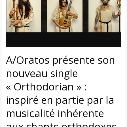
nouveau
single
« Orthodorian »
:
inspiré
en
partie
par
A/Oratos présente son
la
musicalité
nouveau single
inhérente
aux
« Orthodorian » :
chants
orthodoxes
inspiré en partie par la
musicalité inhérente
aux chants orthodoxes