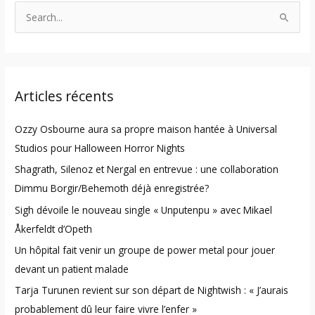
S
e
a
r
Articles récents
c
h
Ozzy Osbourne aura sa propre maison hantée à Universal
f
Studios pour Halloween Horror Nights
o
Shagrath, Silenoz et Nergal en entrevue : une collaboration
r
Dimmu Borgir/Behemoth déjà enregistrée?
:
Sigh dévoile le nouveau single « Unputenpu » avec Mikael
Åkerfeldt d’Opeth
Un hôpital fait venir un groupe de power metal pour jouer
devant un patient malade
Tarja Turunen revient sur son départ de Nightwish : « J’aurais
probablement dû leur faire vivre l’enfer »