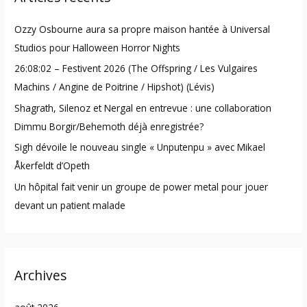
h
Ozzy Osbourne aura sa propre maison hantée à Universal
f
Studios pour Halloween Horror Nights
o
26:08:02 – Festivent 2026 (The Offspring / Les Vulgaires
r
Machins / Angine de Poitrine / Hipshot) (Lévis)
:
Shagrath, Silenoz et Nergal en entrevue : une collaboration
Dimmu Borgir/Behemoth déjà enregistrée?
Sigh dévoile le nouveau single « Unputenpu » avec Mikael
Åkerfeldt d’Opeth
Un hôpital fait venir un groupe de power metal pour jouer
devant un patient malade
Archives