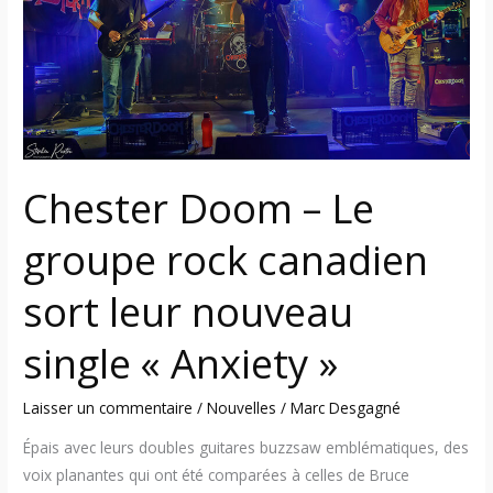
Le
groupe
rock
canadien
sort
leur
nouveau
Chester Doom – Le
single
« Anxiety »
groupe rock canadien
sort leur nouveau
single « Anxiety »
Laisser un commentaire
/
Nouvelles
/
Marc Desgagné
Épais avec leurs doubles guitares buzzsaw emblématiques, des
voix planantes qui ont été comparées à celles de Bruce