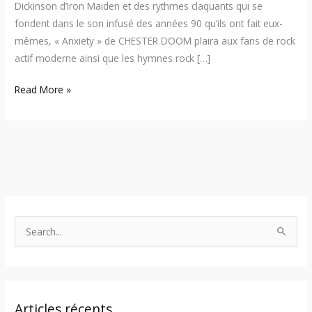
Dickinson d’Iron Maiden et des rythmes claquants qui se
fondent dans le son infusé des années 90 qu’ils ont fait eux-
mêmes, « Anxiety » de CHESTER DOOM plaira aux fans de rock
actif moderne ainsi que les hymnes rock […]
Read More »
S
e
a
r
Articles récents
c