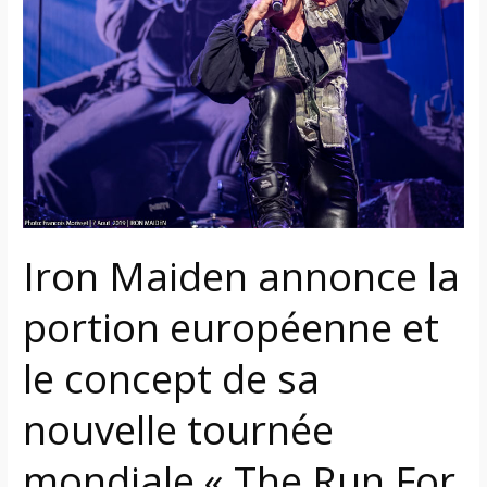
la
portion
européenne
et
le
concept
de
sa
nouvelle
tournée
Iron Maiden annonce la
mondiale
« The
portion européenne et
Run
For
le concept de sa
Your
nouvelle tournée
Lives »
25-
mondiale « The Run For
26