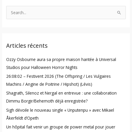
S
e
a
r
Articles récents
c
h
Ozzy Osbourne aura sa propre maison hantée à Universal
f
Studios pour Halloween Horror Nights
o
26:08:02 – Festivent 2026 (The Offspring / Les Vulgaires
r
Machins / Angine de Poitrine / Hipshot) (Lévis)
:
Shagrath, Silenoz et Nergal en entrevue : une collaboration
Dimmu Borgir/Behemoth déjà enregistrée?
Sigh dévoile le nouveau single « Unputenpu » avec Mikael
Åkerfeldt d’Opeth
Un hôpital fait venir un groupe de power metal pour jouer