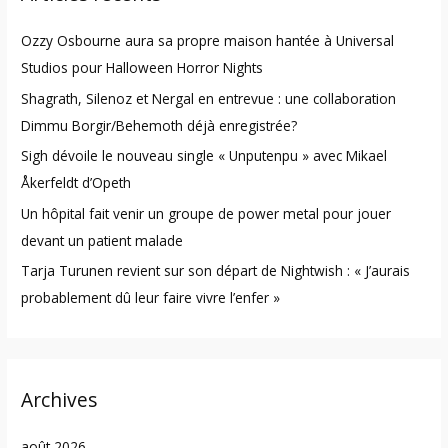
h
Ozzy Osbourne aura sa propre maison hantée à Universal
f
Studios pour Halloween Horror Nights
o
Shagrath, Silenoz et Nergal en entrevue : une collaboration
r
Dimmu Borgir/Behemoth déjà enregistrée?
:
Sigh dévoile le nouveau single « Unputenpu » avec Mikael
Åkerfeldt d’Opeth
Un hôpital fait venir un groupe de power metal pour jouer
devant un patient malade
Tarja Turunen revient sur son départ de Nightwish : « J’aurais
probablement dû leur faire vivre l’enfer »
Archives
août 2026