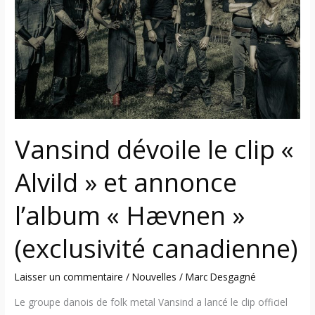
clip
«
Alvild
»
et
annonce
l’album
«
Vansind dévoile le clip «
Hævnen
»
Alvild » et annonce
(exclusivité
canadienne)
l’album « Hævnen »
(exclusivité canadienne)
Laisser un commentaire
/
Nouvelles
/
Marc Desgagné
Le groupe danois de folk metal Vansind a lancé le clip officiel