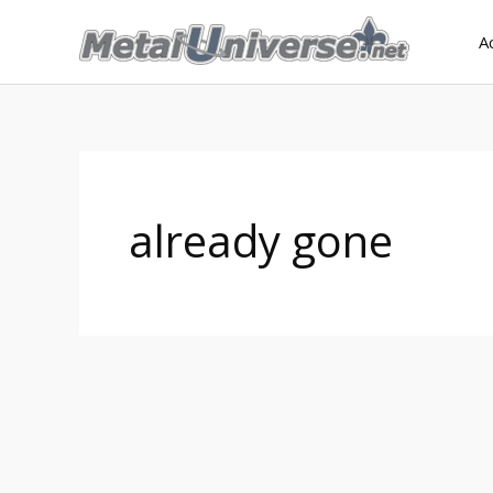
Aller
A
au
contenu
already gone