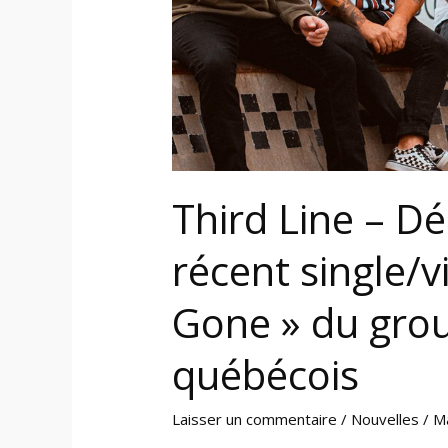
« Already
Gone »
du
groupe
pop
punk
québécois
Third Line – Dé
récent single/v
Gone » du gro
québécois
Laisser un commentaire
/
Nouvelles
/
M