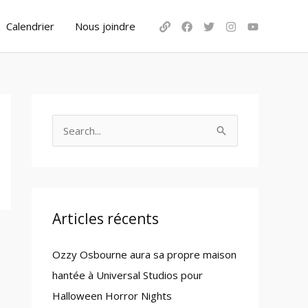
Calendrier
Nous joindre
S
e
a
r
c
Articles récents
h
Ozzy Osbourne aura sa propre maison
f
hantée à Universal Studios pour
o
Halloween Horror Nights
r