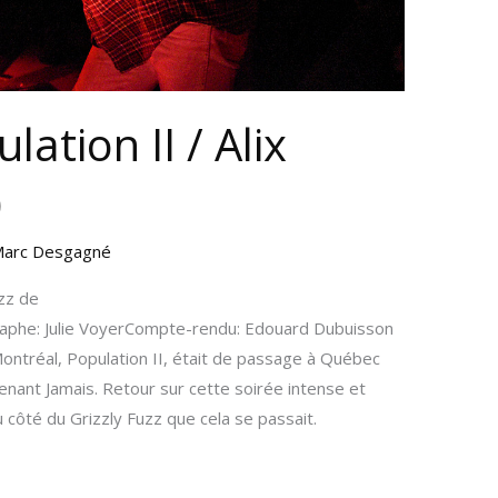
ation II / Alix
)
arc Desgagné
zz de
phe: Julie VoyerCompte-rendu: Edouard Dubuisson
Montréal, Population II, était de passage à Québec
nant Jamais. Retour sur cette soirée intense et
du côté du Grizzly Fuzz que cela se passait.