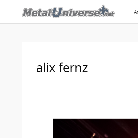
Aller
A
au
contenu
alix fernz
26:05:20
–