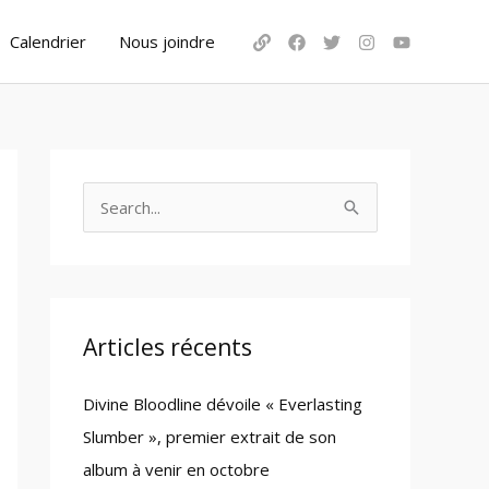
Calendrier
Nous joindre
S
e
a
r
c
Articles récents
h
Divine Bloodline dévoile « Everlasting
f
Slumber », premier extrait de son
o
album à venir en octobre
r