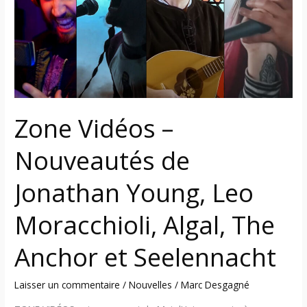
Nouveautés
de
Jonathan
Young,
Leo
Moracchioli,
Algal,
Zone Vidéos –
The
Anchor
Nouveautés de
et
Seelennacht
Jonathan Young, Leo
Moracchioli, Algal, The
Anchor et Seelennacht
Laisser un commentaire
/
Nouvelles
/
Marc Desgagné