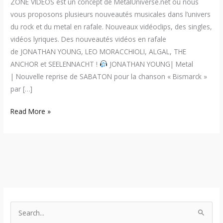
ZONE VIDÉOS est un concept de MetalUniverse.net où nous
vous proposons plusieurs nouveautés musicales dans l’univers
du rock et du metal en rafale. Nouveaux vidéoclips, des singles,
vidéos lyriques. Des nouveautés vidéos en rafale
de JONATHAN YOUNG, LEO MORACCHIOLI, ALGAL, THE
ANCHOR et SEELENNACHT !
JONATHAN YOUNG| Metal
| Nouvelle reprise de SABATON pour la chanson « Bismarck »
par […]
Read More »
S