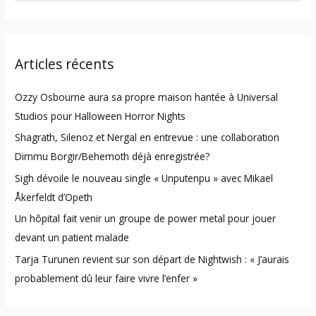
e
a
r
Articles récents
c
h
Ozzy Osbourne aura sa propre maison hantée à Universal
f
Studios pour Halloween Horror Nights
o
Shagrath, Silenoz et Nergal en entrevue : une collaboration
r
Dimmu Borgir/Behemoth déjà enregistrée?
:
Sigh dévoile le nouveau single « Unputenpu » avec Mikael
Åkerfeldt d’Opeth
Un hôpital fait venir un groupe de power metal pour jouer
devant un patient malade
Tarja Turunen revient sur son départ de Nightwish : « J’aurais
probablement dû leur faire vivre l’enfer »