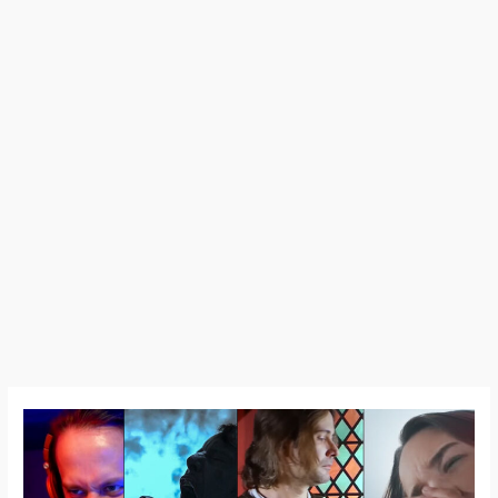
Zone
Vidéos
–