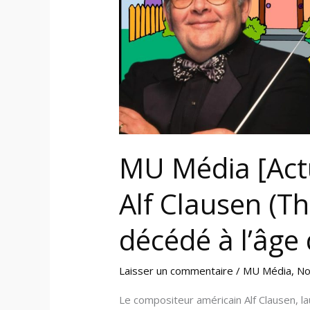
Simpsons)
est
décédé
à
l’âge
de
84
ans
MU Média [Act
Alf Clausen (T
décédé à l’âge
Laisser un commentaire
/
MU Média
,
No
Le compositeur américain Alf Clausen,