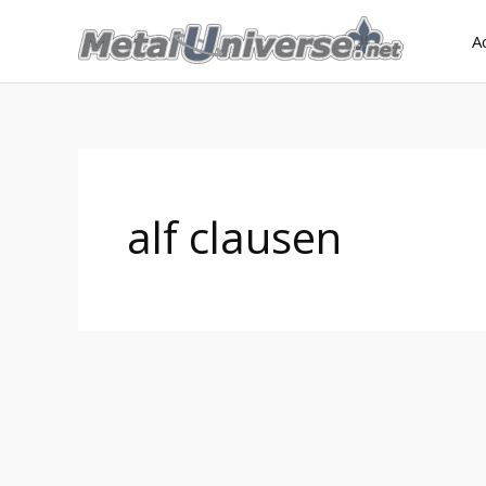
Aller
A
au
contenu
alf clausen