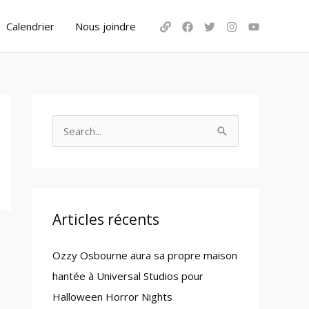
Calendrier
Nous joindre
S
e
a
r
c
Articles récents
h
Ozzy Osbourne aura sa propre maison
f
hantée à Universal Studios pour
o
Halloween Horror Nights
r