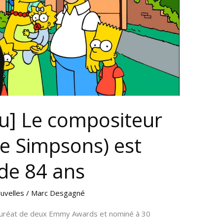
u] Le compositeur
he Simpsons) est
 de 84 ans
uvelles
/
Marc Desgagné
 lauréat de deux Emmy Awards et nominé à 30