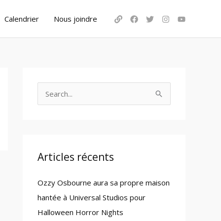
Calendrier
Nous joindre
S
e
a
r
c
Articles récents
h
Ozzy Osbourne aura sa propre maison
f
hantée à Universal Studios pour
o
Halloween Horror Nights
r