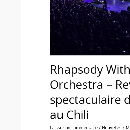
spectaculaire
deuxième
concert
au
Chili
Rhapsody With
Orchestra – Re
spectaculaire 
au Chili
Laisser un commentaire
/
Nouvelles
/
M