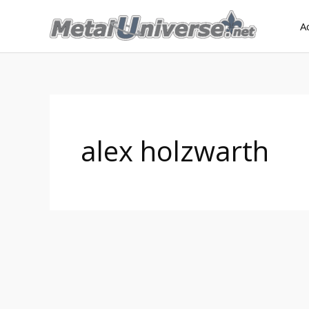
Aller
A
au
contenu
alex holzwarth