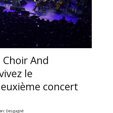
 Choir And
vivez le
deuxième concert
arc Desgagné