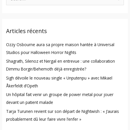
e
a
r
Articles récents
c
h
Ozzy Osbourne aura sa propre maison hantée à Universal
f
Studios pour Halloween Horror Nights
o
Shagrath, Silenoz et Nergal en entrevue : une collaboration
r
Dimmu Borgir/Behemoth déjà enregistrée?
:
Sigh dévoile le nouveau single « Unputenpu » avec Mikael
Åkerfeldt d’Opeth
Un hôpital fait venir un groupe de power metal pour jouer
devant un patient malade
Tarja Turunen revient sur son départ de Nightwish : « J’aurais
probablement dû leur faire vivre l’enfer »