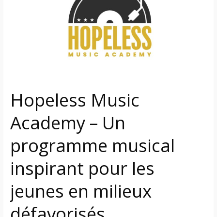
–
Un
programme
musical
inspirant
pour
les
jeunes
Hopeless Music
en
milieux
Academy – Un
défavorisés
programme musical
inspirant pour les
jeunes en milieux
défavorisés