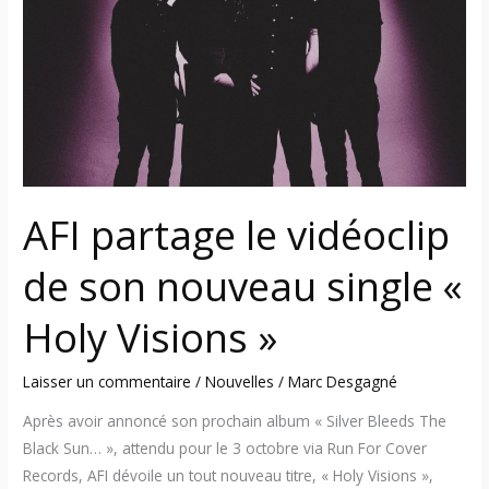
vidéoclip
de
son
nouveau
single
«
Holy
Visions
AFI partage le vidéoclip
»
de son nouveau single «
Holy Visions »
Laisser un commentaire
/
Nouvelles
/
Marc Desgagné
Après avoir annoncé son prochain album « Silver Bleeds The
Black Sun… », attendu pour le 3 octobre via Run For Cover
Records, AFI dévoile un tout nouveau titre, « Holy Visions »,