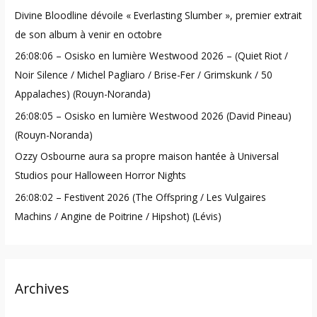
h
Divine Bloodline dévoile « Everlasting Slumber », premier extrait
f
de son album à venir en octobre
o
26:08:06 – Osisko en lumière Westwood 2026 – (Quiet Riot /
r
Noir Silence / Michel Pagliaro / Brise-Fer / Grimskunk / 50
:
Appalaches) (Rouyn-Noranda)
26:08:05 – Osisko en lumière Westwood 2026 (David Pineau)
(Rouyn-Noranda)
Ozzy Osbourne aura sa propre maison hantée à Universal
Studios pour Halloween Horror Nights
26:08:02 – Festivent 2026 (The Offspring / Les Vulgaires
Machins / Angine de Poitrine / Hipshot) (Lévis)
Archives