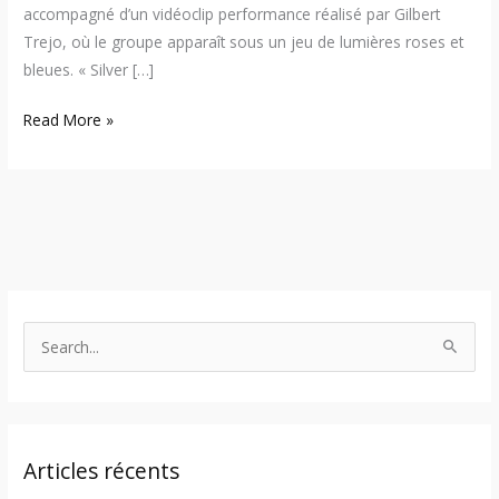
accompagné d’un vidéoclip performance réalisé par Gilbert
Trejo, où le groupe apparaît sous un jeu de lumières roses et
bleues. « Silver […]
Read More »
S
e
a
r
Articles récents
c