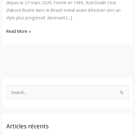
depuis le 27 mars 2026. Formé en 1989, Acid Death s’est
d’abord illustré dans le thrash metal avant d’évoluer vers un
style plus progressif, devenant […]
Read More »
S
e
a
r
Articles récents
c
h