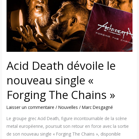
le
nouveau
single
«
Forging
The
Chains
»
Acid Death dévoile le
nouveau single «
Forging The Chains »
Laisser un commentaire
/
Nouvelles
/
Marc Desgagné
Le groupe grec Acid Death, figure incontournable de la scène
metal européenne, poursuit son retour en force avec la sortie
de son nouveau single « Forging The Chains », disponible