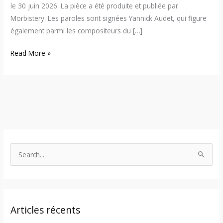
le 30 juin 2026. La pièce a été produite et publiée par
Morbistery. Les paroles sont signées Yannick Audet, qui figure
également parmi les compositeurs du […]
Read More »
S
e
a
r
Articles récents
c