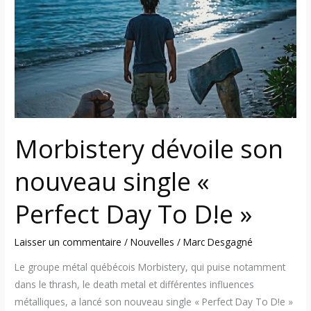
nouveau
single
«
Perfect
Day
To
D!e
»
Morbistery dévoile son
nouveau single «
Perfect Day To D!e »
Laisser un commentaire
/
Nouvelles
/
Marc Desgagné
Le groupe métal québécois Morbistery, qui puise notamment
dans le thrash, le death metal et différentes influences
métalliques, a lancé son nouveau single « Perfect Day To D!e »