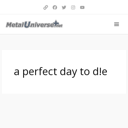
Aller
au
contenu
a perfect day to d!e