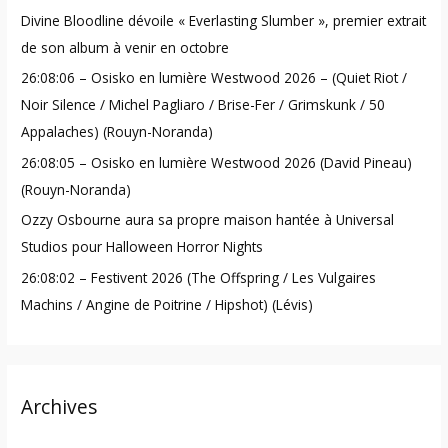
h
Divine Bloodline dévoile « Everlasting Slumber », premier extrait
f
de son album à venir en octobre
o
26:08:06 – Osisko en lumière Westwood 2026 – (Quiet Riot /
r
Noir Silence / Michel Pagliaro / Brise-Fer / Grimskunk / 50
:
Appalaches) (Rouyn-Noranda)
26:08:05 – Osisko en lumière Westwood 2026 (David Pineau)
(Rouyn-Noranda)
Ozzy Osbourne aura sa propre maison hantée à Universal
Studios pour Halloween Horror Nights
26:08:02 – Festivent 2026 (The Offspring / Les Vulgaires
Machins / Angine de Poitrine / Hipshot) (Lévis)
Archives