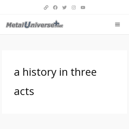
Aller
au
contenu
a history in three
acts