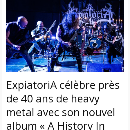
célèbre
près
de
40
ans
de
heavy
metal
avec
son
nouvel
ExpiatoriA célèbre près
album
«
de 40 ans de heavy
A
metal avec son nouvel
History
In
album « A History In
Three