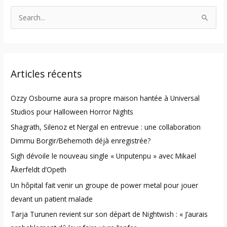
S
e
a
r
Articles récents
c
h
Ozzy Osbourne aura sa propre maison hantée à Universal
f
Studios pour Halloween Horror Nights
o
Shagrath, Silenoz et Nergal en entrevue : une collaboration
r
Dimmu Borgir/Behemoth déjà enregistrée?
:
Sigh dévoile le nouveau single « Unputenpu » avec Mikael
Åkerfeldt d’Opeth
Un hôpital fait venir un groupe de power metal pour jouer
devant un patient malade
Tarja Turunen revient sur son départ de Nightwish : « J’aurais