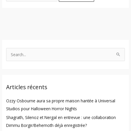
S
e
a
r
Articles récents
c
h
Ozzy Osbourne aura sa propre maison hantée à Universal
f
Studios pour Halloween Horror Nights
o
Shagrath, Silenoz et Nergal en entrevue : une collaboration
r
Dimmu Borgir/Behemoth déjà enregistrée?
: