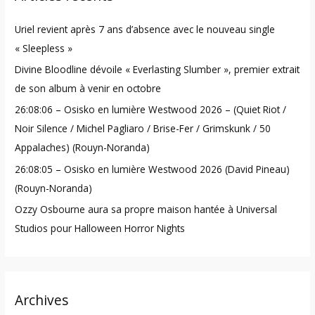
h
Uriel revient après 7 ans d’absence avec le nouveau single
f
« Sleepless »
o
Divine Bloodline dévoile « Everlasting Slumber », premier extrait
r
de son album à venir en octobre
:
26:08:06 – Osisko en lumière Westwood 2026 – (Quiet Riot /
Noir Silence / Michel Pagliaro / Brise-Fer / Grimskunk / 50
Appalaches) (Rouyn-Noranda)
26:08:05 – Osisko en lumière Westwood 2026 (David Pineau)
(Rouyn-Noranda)
Ozzy Osbourne aura sa propre maison hantée à Universal
Studios pour Halloween Horror Nights
Archives