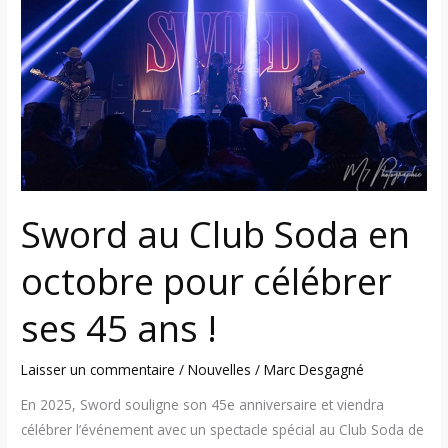
Soda
en
octobre
pour
célébrer
ses
45
ans
!
Sword au Club Soda en
octobre pour célébrer
ses 45 ans !
Laisser un commentaire
/
Nouvelles
/
Marc Desgagné
En 2025, Sword souligne son 45e anniversaire et viendra
célébrer l’événement avec un spectacle spécial au Club Soda de