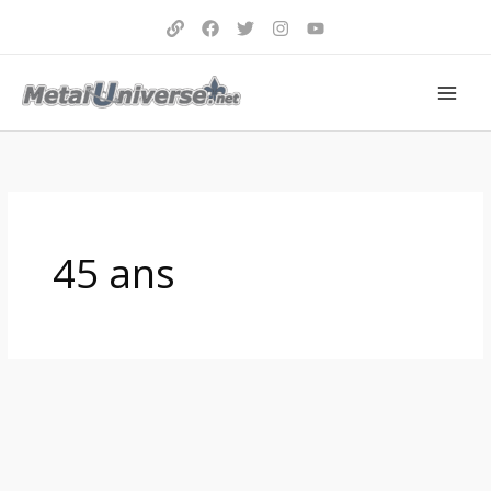
Aller
au
contenu
45 ans