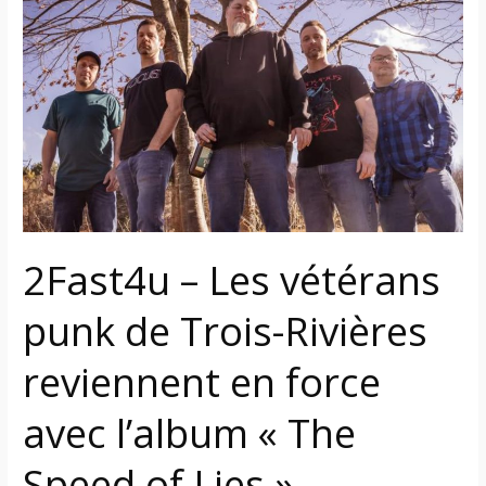
–
Les
vétérans
punk
de
Trois-
Rivières
reviennent
en
force
2Fast4u – Les vétérans
avec
l’album
punk de Trois-Rivières
« The
Speed
reviennent en force
of
avec l’album « The
Lies »
Speed of Lies »