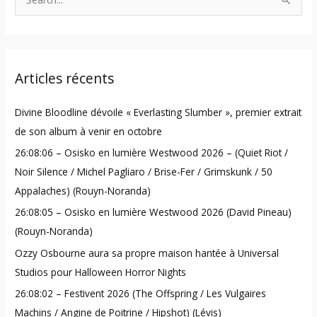
S
e
a
r
Articles récents
c
h
Divine Bloodline dévoile « Everlasting Slumber », premier extrait
f
de son album à venir en octobre
o
26:08:06 – Osisko en lumière Westwood 2026 – (Quiet Riot /
r
Noir Silence / Michel Pagliaro / Brise-Fer / Grimskunk / 50
:
Appalaches) (Rouyn-Noranda)
26:08:05 – Osisko en lumière Westwood 2026 (David Pineau)
(Rouyn-Noranda)
Ozzy Osbourne aura sa propre maison hantée à Universal
Studios pour Halloween Horror Nights
26:08:02 – Festivent 2026 (The Offspring / Les Vulgaires
Machins / Angine de Poitrine / Hipshot) (Lévis)