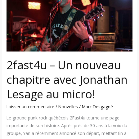
nouveau
chapitre
avec
Jonathan
Lesage
au
micro!
2fast4u – Un nouveau
chapitre avec Jonathan
Lesage au micro!
Laisser un commentaire
/
Nouvelles
/
Marc Desgagné
Le groupe punk rock québécois 2Fast4u tourne une page
importante de son histoire. Après près de 30 ans à la voix du
groupe, Yan a récemment annoncé son départ, mettant fin à