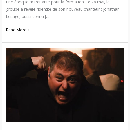
une époque marquante pour la formation. Le 28 mai, le
groupe a révélé l’identité de son nouveau chanteur : Jonathan
Lesage, aussi connu […]
Read More »
2fast4u
–
Yan
quitte
le
groupe
après
près
de
30
ans