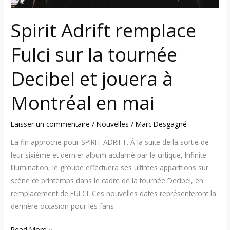
jouera
à
Spirit Adrift remplace
Montréal
en
Fulci sur la tournée
mai
Decibel et jouera à
Montréal en mai
Laisser un commentaire
/
Nouvelles
/
Marc Desgagné
La fin approche pour SPIRIT ADRIFT. À la suite de la sortie de
leur sixième et dernier album acclamé par la critique, Infinite
Illumination, le groupe effectuera ses ultimes apparitions sur
scène ce printemps dans le cadre de la tournée Decibel, en
remplacement de FULCI. Ces nouvelles dates représenteront la
dernière occasion pour les fans
Read More »