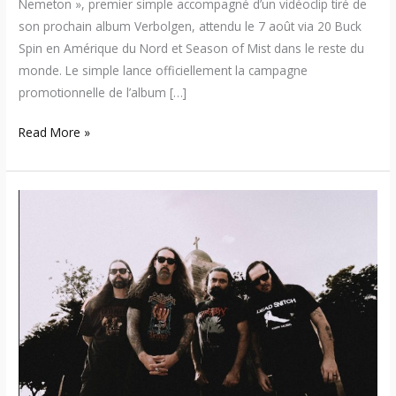
Nemeton », premier simple accompagné d’un vidéoclip tiré de
son prochain album Verbolgen, attendu le 7 août via 20 Buck
Spin en Amérique du Nord et Season of Mist dans le reste du
monde. Le simple lance officiellement la campagne
promotionnelle de l’album […]
Read More »
Spirit
Adrift
remplace
Fulci
sur
la
tournée
Decibel
et