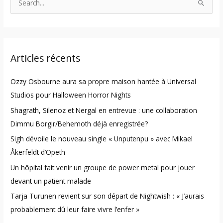
S
e
a
r
Articles récents
c
h
Ozzy Osbourne aura sa propre maison hantée à Universal
f
Studios pour Halloween Horror Nights
o
Shagrath, Silenoz et Nergal en entrevue : une collaboration
r
Dimmu Borgir/Behemoth déjà enregistrée?
:
Sigh dévoile le nouveau single « Unputenpu » avec Mikael
Åkerfeldt d’Opeth
Un hôpital fait venir un groupe de power metal pour jouer
devant un patient malade
Tarja Turunen revient sur son départ de Nightwish : « J’aurais
probablement dû leur faire vivre l’enfer »