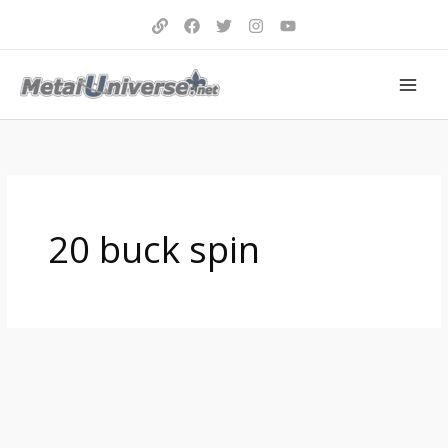
Aller
au
contenu
20 buck spin