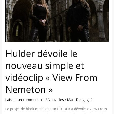
nouveau
simple
et
vidéoclip
«
View
From
Nemeton
Hulder dévoile le
»
nouveau simple et
vidéoclip « View From
Nemeton »
Laisser un commentaire
/
Nouvelles
/
Marc Desgagné
Le projet de black metal obscur HULDER a dévoilé « View From