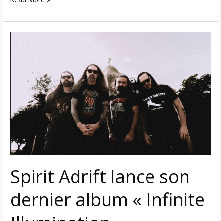
Spirit
Adrift
lance
son
dernier
album
« Infinite
Illumination »
Spirit Adrift lance son
dernier album « Infinite