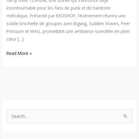
camp d’été 123Punk, une soirée qui s’annonce déjà
incontournable pour les fans de punk et de hardcore
mélodique. Présenté par EXOSHOP, l’événement réunira une
solide brochette de groupes avec Bigwig, Sudden Waves, Peer
Pressure et WAG, promettant une ambiance survoltée en plein
cœur […]
Read More »
S
e
a