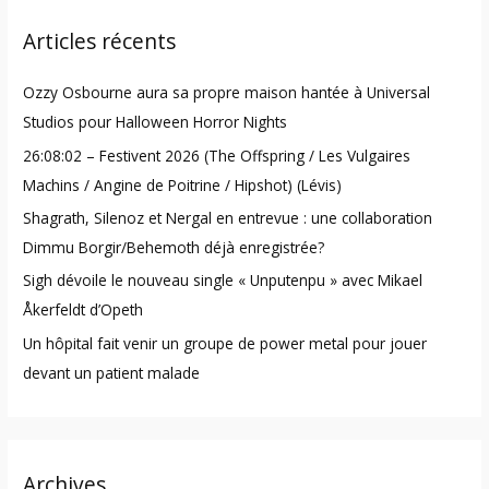
r
Articles récents
c
h
Ozzy Osbourne aura sa propre maison hantée à Universal
f
Studios pour Halloween Horror Nights
o
26:08:02 – Festivent 2026 (The Offspring / Les Vulgaires
r
Machins / Angine de Poitrine / Hipshot) (Lévis)
:
Shagrath, Silenoz et Nergal en entrevue : une collaboration
Dimmu Borgir/Behemoth déjà enregistrée?
Sigh dévoile le nouveau single « Unputenpu » avec Mikael
Åkerfeldt d’Opeth
Un hôpital fait venir un groupe de power metal pour jouer
devant un patient malade
Archives