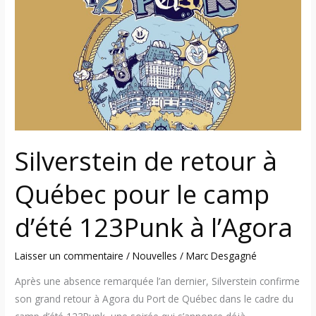
à
Québec
pour
le
camp
d’été
123Punk
à
l’Agora
Silverstein de retour à
Québec pour le camp
d’été 123Punk à l’Agora
Laisser un commentaire
/
Nouvelles
/
Marc Desgagné
Après une absence remarquée l’an dernier, Silverstein confirme
son grand retour à Agora du Port de Québec dans le cadre du