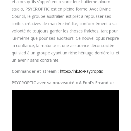
et alors qu’ils s’apprêtent à sortir leur huitième album
studio,
PSYCROPTIC
est en pleine forme. Avec Divine
Council, le groupe australien est prêt à repousser ses
limites créatives de manière inédite, conformément à sa
volonté de toujours garder les choses fraîches, tant pour
lui-même que pour ses auditeurs. Ce nouvel opus respire
la confiance, la maturité et une assurance décontractée
qui sied à un groupe ayant un riche héritage derrière lui et
un avenir sans contrainte.
Commander et stream :
https://lnk.to/Psycroptic
PSYCROPTIC avec sa nouveauté « A Fool’s Errand » :