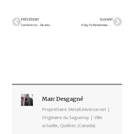
Précédent
Suiv
PRÉCÉDENT
SUIVANT
Combichrist – De retour avec sa nouveauté ‘Heads Off’
A Day To Remember – De retour avec leur nouveau single ‘Miracle’
Marc Desgagné
Propriétaire MetalUniverse.net |
Originaire du Saguenay | Ville
actuelle, Québec (Canada)