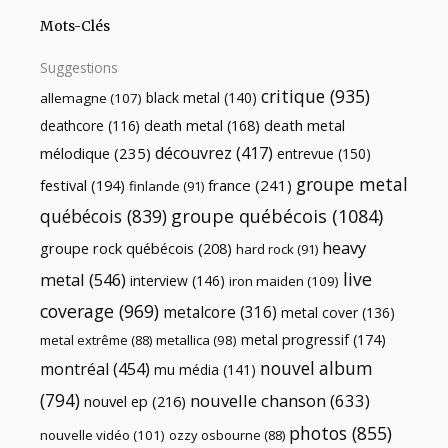
Mots-Clés
Suggestions
critique
(935)
black metal
(140)
allemagne
(107)
death metal
death metal
(168)
deathcore
(116)
découvrez
(417)
mélodique
(235)
entrevue
(150)
groupe metal
festival
(194)
france
(241)
finlande
(91)
québécois
(839)
groupe québécois
(1084)
heavy
groupe rock québécois
(208)
hard rock
(91)
live
metal
(546)
interview
(146)
iron maiden
(109)
coverage
(969)
metalcore
(316)
metal cover
(136)
metal progressif
(174)
metal extrême
(88)
metallica
(98)
nouvel album
montréal
(454)
mu média
(141)
(794)
nouvelle chanson
(633)
nouvel ep
(216)
photos
(855)
nouvelle vidéo
(101)
ozzy osbourne
(88)