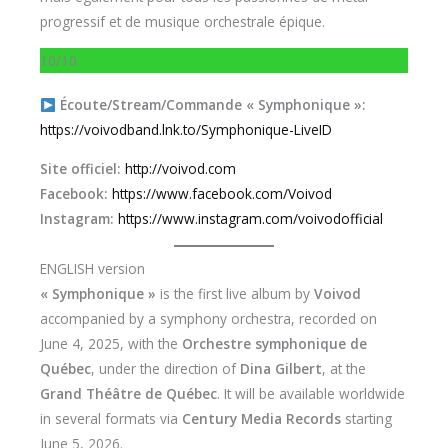
progressif et de musique orchestrale épique.
10/10
Écoute/Stream/Commande « Symphonique »:
https://voivodband.lnk.to/Symphonique-LiveID
Site officiel:
http://voivod.com
Facebook:
https://www.facebook.com/Voivod
Instagram:
https://www.instagram.com/voivodofficial
ENGLISH version
« Symphonique »
is the first live album by
Voivod
accompanied by a symphony orchestra, recorded on
June 4, 2025, with the
Orchestre symphonique de
Québec
, under the direction of
Dina Gilbert
, at the
Grand Théâtre de Québec
. It will be available worldwide
in several formats via
Century Media Records
starting
June 5, 2026.