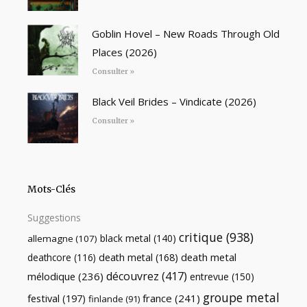
Goblin Hovel – New Roads Through Old
Places (2026)
Consulter »
Black Veil Brides – Vindicate (2026)
Consulter »
Mots-Clés
Suggestions
critique
(938)
black metal
(140)
allemagne
(107)
death metal
death metal
(168)
deathcore
(116)
découvrez
(417)
mélodique
(236)
entrevue
(150)
groupe metal
festival
(197)
france
(241)
finlande
(91)