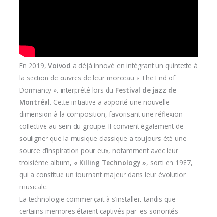
En 2019,
Voivod
a déjà innové en intégrant un quintette à
la section de cuivres de leur morceau « The End of
Dormancy », interprété lors du
Festival de jazz de
Montréal
. Cette initiative a apporté une nouvelle
dimension à la composition, favorisant une réflexion
collective au sein du groupe. Il convient également de
souligner que la musique classique a toujours été une
source d’inspiration pour eux, notamment avec leur
troisième album,
« Killing Technology »
, sorti en 1987,
qui a constitué un tournant majeur dans leur évolution
musicale.
La technologie commençait à s’installer, tandis que
certains membres étaient captivés par les sonorités