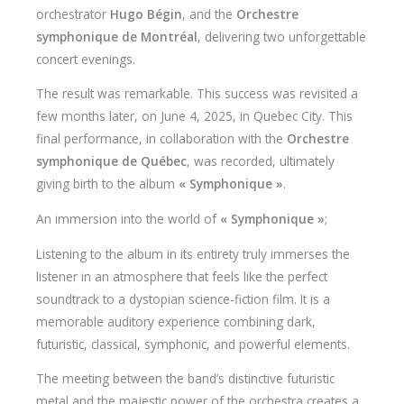
orchestrator
Hugo Bégin
, and the
Orchestre
symphonique de Montréal
, delivering two unforgettable
concert evenings.
The result was remarkable. This success was revisited a
few months later, on June 4, 2025, in Quebec City. This
final performance, in collaboration with the
Orchestre
symphonique de Québec
, was recorded, ultimately
giving birth to the album
« Symphonique »
.
An immersion into the world of
« Symphonique »
;
Listening to the album in its entirety truly immerses the
listener in an atmosphere that feels like the perfect
soundtrack to a dystopian science-fiction film. It is a
memorable auditory experience combining dark,
futuristic, classical, symphonic, and powerful elements.
The meeting between the band’s distinctive futuristic
metal and the majestic power of the orchestra creates a