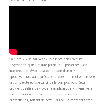
un voyage sonore unique.
La pièce
« Nuclear War »
, présente dans l’album
« Symphonique »
, figure parmi mes préférées. Son
interprétation évoque la bande-son d’un film
apocalyptique, où la précision orchestrale met en lumière
la complexité et l’obscurité de la composition. Cette
œuvre, qualifiée de « cyber-symphonique », intensifie la
tension nucléaire du texte grâce à des cordes
dramatiques, faisant de cette version un moment fort du