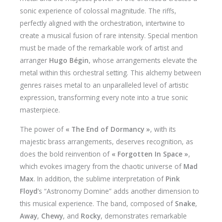
sonic experience of colossal magnitude. The riffs,
perfectly aligned with the orchestration, intertwine to
create a musical fusion of rare intensity. Special mention
must be made of the remarkable work of artist and
arranger
Hugo Bégin
, whose arrangements elevate the
metal within this orchestral setting. This alchemy between
genres raises metal to an unparalleled level of artistic
expression, transforming every note into a true sonic
masterpiece.
The power of
« The End of Dormancy »
, with its
majestic brass arrangements, deserves recognition, as
does the bold reinvention of
« Forgotten In Space »
,
which evokes imagery from the chaotic universe of
Mad
Max
. In addition, the sublime interpretation of
Pink
Floyd
’s “Astronomy Domine” adds another dimension to
this musical experience. The band, composed of
Snake
,
Away
,
Chewy
, and
Rocky
, demonstrates remarkable