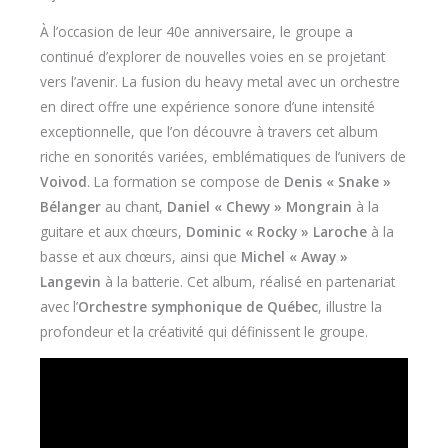
À l’occasion de leur 40e anniversaire, le groupe a
continué d’explorer de nouvelles voies en se projetant
vers l’avenir. La fusion du heavy metal avec un orchestre
en direct offre une expérience sonore d’une intensité
exceptionnelle, que l’on découvre à travers cet album
riche en sonorités variées, emblématiques de l’univers de
Voivod
. La formation se compose de
Denis « Snake »
Bélanger
au chant,
Daniel « Chewy » Mongrain
à la
guitare et aux chœurs,
Dominic « Rocky » Laroche
à la
basse et aux chœurs, ainsi que
Michel « Away »
Langevin
à la batterie. Cet album, réalisé en partenariat
avec l’
Orchestre symphonique de Québec
, illustre la
profondeur et la créativité qui définissent le groupe.