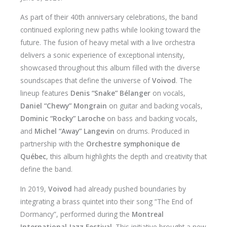
As part of their 40th anniversary celebrations, the band
continued exploring new paths while looking toward the
future. The fusion of heavy metal with a live orchestra
delivers a sonic experience of exceptional intensity,
showcased throughout this album filled with the diverse
soundscapes that define the universe of
Voivod
. The
lineup features
Denis “Snake” Bélanger
on vocals,
Daniel “Chewy” Mongrain
on guitar and backing vocals,
Dominic “Rocky” Laroche
on bass and backing vocals,
and
Michel “Away” Langevin
on drums. Produced in
partnership with the
Orchestre symphonique de
Québec
, this album highlights the depth and creativity that
define the band.
In 2019,
Voivod
had already pushed boundaries by
integrating a brass quintet into their song “The End of
Dormancy”, performed during the
Montreal
International Jazz Festival
. This initiative brought a new