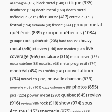
critique
(935)
black metal
(140)
allemagne
(107)
death metal
death metal
(168)
deathcore
(116)
découvrez
(417)
mélodique
(235)
entrevue
(150)
groupe metal
festival
(194)
france
(241)
finlande
(91)
québécois
(839)
groupe québécois
(1084)
heavy
groupe rock québécois
(208)
hard rock
(91)
live
metal
(546)
interview
(146)
iron maiden
(109)
coverage
(969)
metalcore
(316)
metal cover
(136)
metal progressif
(174)
metal extrême
(88)
metallica
(98)
nouvel album
montréal
(454)
mu média
(141)
(794)
nouvelle chanson
(633)
nouvel ep
(216)
photos
(855)
nouvelle vidéo
(101)
ozzy osbourne
(88)
review
québec
(645)
pics
(226)
power metal
(293)
(916)
show
(974)
sous
rock
(518)
review/
(88)
écoute
(1153)
spectacle
(975)
suède
(113)