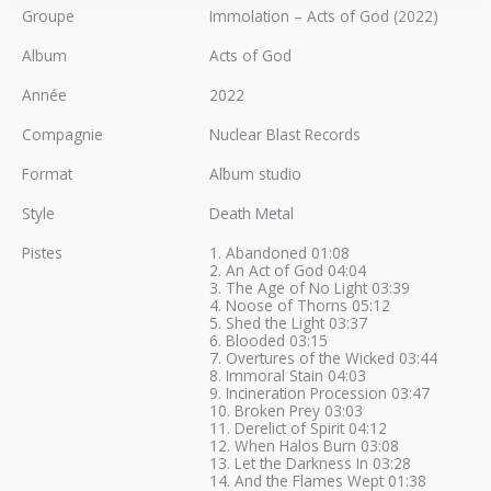
Groupe
Immolation – Acts of God (2022)
Album
Acts of God
Année
2022
Compagnie
Nuclear Blast Records
Format
Album studio
Style
Death Metal
Pistes
1. Abandoned 01:08
2. An Act of God 04:04
3. The Age of No Light 03:39
4. Noose of Thorns 05:12
5. Shed the Light 03:37
6. Blooded 03:15
7. Overtures of the Wicked 03:44
8. Immoral Stain 04:03
9. Incineration Procession 03:47
10. Broken Prey 03:03
11. Derelict of Spirit 04:12
12. When Halos Burn 03:08
13. Let the Darkness In 03:28
14. And the Flames Wept 01:38