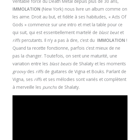
Véritable force du Death Metal depuis plus de 30 ans,
IMMOLATION
(New York) nous livre un album comme on
les aime. Droit au but, et fidèle à ses habitudes, « Acts Of
Gods » commence sur une intro et met la table pour ce
qui suit, qui est essentiellement martelé de
blast beat
et
riffs
percutants. Il n’y a pas à dire, c’est du
IMMOLATION
!
Quand ta recette fonctionne, parfois c’est mieux de ne
pas la changer. Toutefois, on sent une maturité, une
variation entre les
blast beats
de Shalaty et les moments
groovy
des
riffs
de guitares de Vigna et Bouks. Parlant de
Vigna, ses
riffs
et ses mélodies sont variés et complètent
à merveille les
punchs
de Shalaty.