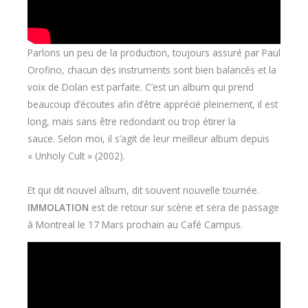
Parlons un peu de la production, toujours assuré par Paul
Orofino, chacun des instruments sont bien balancés et la
voix de Dolan est parfaite. C’est un album qui prend
beaucoup d’écoutes afin d’être apprécié pleinement, il est
long, mais sans être redondant ou trop étirer la
sauce. Selon moi, il s’agit de leur meilleur album depuis
« Unholy Cult » (2002).
Et qui dit nouvel album, dit souvent nouvelle tournée.
IMMOLATION
est de retour sur scène et sera de passage
à Montreal le 17 Mars prochain au Café Campus.