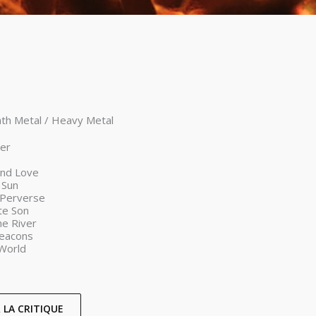
ath Metal / Heavy Metal
ger
and Love
 Sun
 Perverse
te Son
he River
Beacons
World
LA CRITIQUE