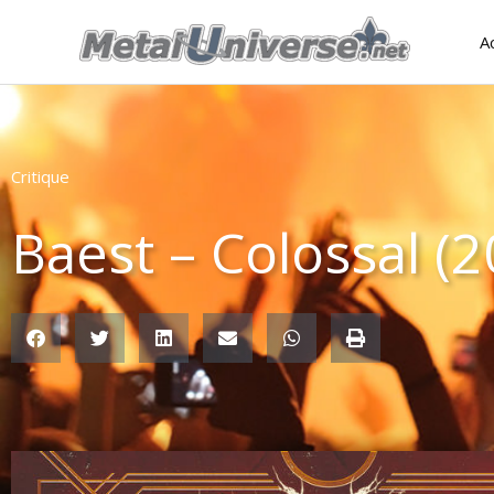
Aller
A
au
contenu
Critique
Baest – Colossal (2