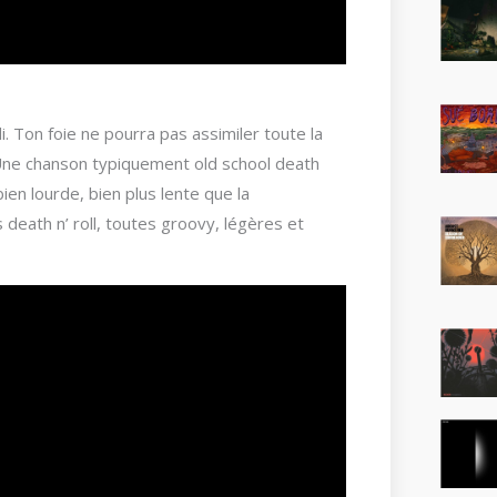
. Ton foie ne pourra pas assimiler toute la
Une chanson typiquement old school death
ien lourde, bien plus lente que la
death n’ roll, toutes groovy, légères et