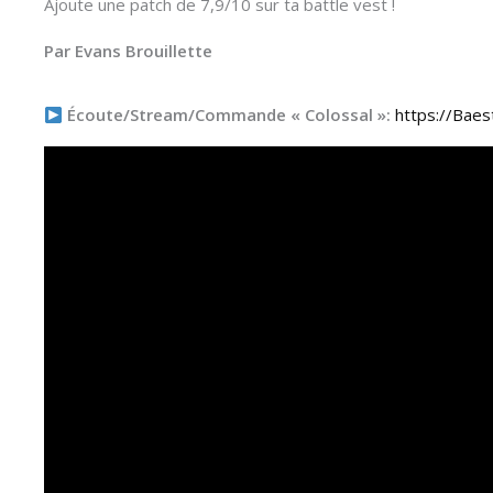
Ajoute une patch de 7,9/10 sur ta battle vest !
Par Evans Brouillette
Écoute/Stream/Commande « Colossal »:
https://Baes