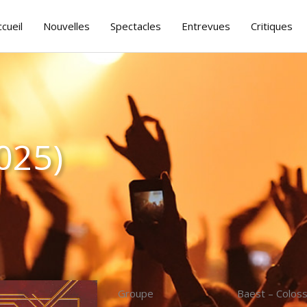
ccueil
Nouvelles
Spectacles
Entrevues
Critiques
025)
Groupe
Baest – Coloss