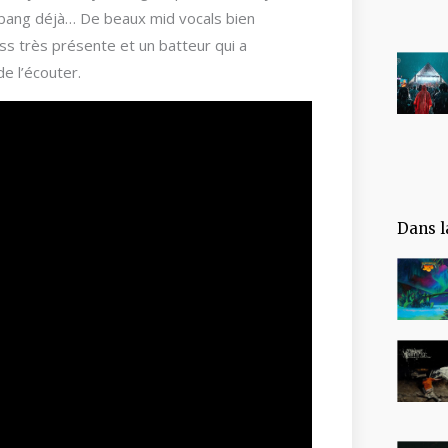
bang déjà… De beaux mid vocals bien
ass très présente et un batteur qui a
e l’écouter.
Dans l