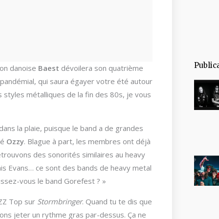
Public
tion danoise
Baest
dévoilera son quatrième
t-pandémial, qui saura égayer votre été autour
s styles métalliques de la fin des 80s, je vous
ans la plaie, puisque le band a de grandes
té
Ozzy
. Blague à part, les membres ont déjà
etrouvons des sonorités similaires au heavy
is Evans… ce sont des bands de heavy metal
aissez-vous le band Gorefest ? »
 ZZ Top sur
Stormbringer
. Quand tu te dis que
sons jeter un rythme gras par-dessus. Ça ne