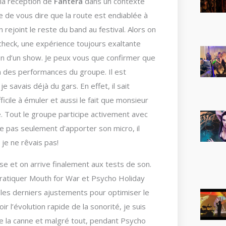
 la réception de
Fantera
dans un contexte
tile de vous dire que la route est endiablée à
rejoint le reste du band au festival. Alors on
check, une expérience toujours exaltante
ion d’un show. Je peux vous que confirmer que
on des performances du groupe. Il est
 savais déjà du gars. En effet, il sait
icile à émuler et aussi le fait que monsieur
e. Tout le groupe participe activement avec
e pas seulement d’apporter son micro, il
 je ne rêvais pas!
se et on arrive finalement aux tests de son.
pratiquer Mouth for War et Psycho Holiday
 les derniers ajustements pour optimiser le
ir l’évolution rapide de la sonorité, je suis
ne la canne et malgré tout, pendant Psycho