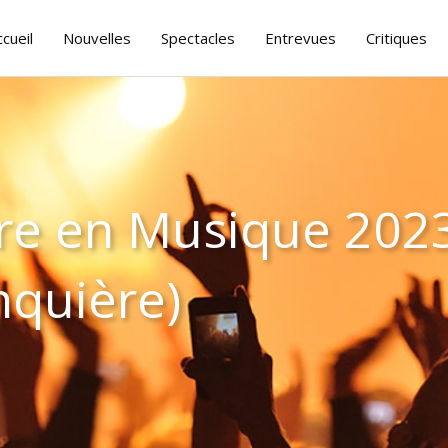
ccueil
Nouvelles
Spectacles
Entrevues
Critiques
re en Musique 2023
nquière)