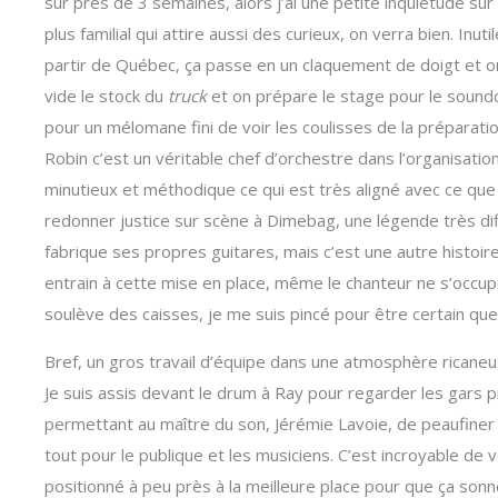
sur près de 3 semaines, alors j’ai une petite inquiétude sur
plus familial qui attire aussi des curieux, on verra bien. Inu
partir de Québec, ça passe en un claquement de doigt et on 
vide le stock du
truck
et on prépare le stage pour le sound
pour un mélomane fini de voir les coulisses de la préparat
Robin c’est un véritable chef d’orchestre dans l’organisati
minutieux et méthodique ce qui est très aligné avec ce que je
redonner justice sur scène à Dimebag, une légende très diff
fabrique ses propres guitares, mais c’est une autre histoir
entrain à cette mise en place, même le chanteur ne s’occup
soulève des caisses, je me suis pincé pour être certain que
Bref, un gros travail d’équipe dans une atmosphère ricaneu
Je suis assis devant le drum à Ray pour regarder les gars 
permettant au maître du son, Jérémie Lavoie, de peaufiner
tout pour le publique et les musiciens. C’est incroyable de vo
positionné à peu près à la meilleure place pour que ça son