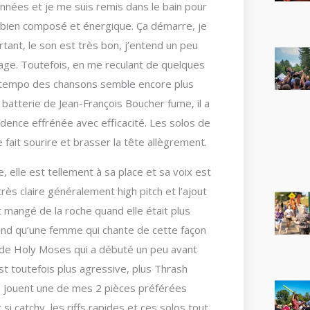
 années et je me suis remis dans le bain pour
nt bien composé et énergique. Ça démarre, je
rtant, le son est très bon, j’entend un peu
stage. Toutefois, en me reculant de quelques
 le tempo des chansons semble encore plus
batterie de Jean-François Boucher fume, il a
dence effrénée avec efficacité. Les solos de
fait sourire et brasser la tête allègrement.
, elle est tellement à sa place et sa voix est
ès claire généralement high pitch et l’ajout
t mangé de la roche quand elle était plus
tend qu’une femme qui chante de cette façon
en de Holy Moses qui a débuté un peu avant
st toutefois plus agressive, plus Thrash
ils jouent une de mes 2 pièces préférées
 si catchy, les riffs rapides et ces solos tout