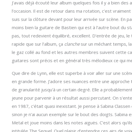
J’avais déjà écouté leur album quelques fois il y a bien des
l’occasion. Il est de retour dans ma rotation, c’est vraime
suis sur la clôture devant pour leur arrivée sur scène. En pa
moins bien la guitare de Bastien qui est à l’autre bout du 
pas, tout redevient équilibré, excellent. D’entrée de jeu,
rapide que sur l’album, ça
clanche
sur un méchant temps, la 
le gaz collé au fond et les autres membres suivent cette ca
guitares sont précis et en général très mélodieux ce qui me 
Que dire de Lynn, elle est superbe à voir aller sur une scène
en grande forme. J’adore ses nuances entre une approche tr
de granularité jusqu’à un certain degré. Elle a probablemen
jeune pour parvenir à un résultat aussi percutant. On s’en
en 1987, c’était quasi inexistant. Je pense à Sabina Class
sinon je n’ai aucun exemple sur le bout des doigts. Sabina e
Metal et joue moins dans les notes aiguës. C’est alors qu’
intitulée The Sequel. Quel plaisir d’entendre ces airs de voix