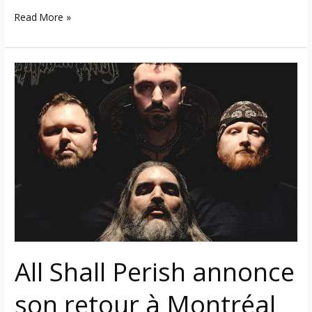
Read More »
All
Shall
Perish
annonce
son
retour
à
Montréal
en
septembre
2026
All Shall Perish annonce
son retour à Montréal