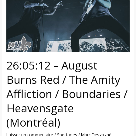
Red
/
The
Amity
Affliction
/
Boundaries
/
26:05:12 – August
Heavensgate
(Montréal)
Burns Red / The Amity
Affliction / Boundaries /
Heavensgate
(Montréal)
Laisser un commentaire
/
Spectacles
/
Marc Desgagné