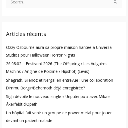
S
e
a
r
Articles récents
c
h
Ozzy Osbourne aura sa propre maison hantée à Universal
f
Studios pour Halloween Horror Nights
o
26:08:02 – Festivent 2026 (The Offspring / Les Vulgaires
r
Machins / Angine de Poitrine / Hipshot) (Lévis)
:
Shagrath, Silenoz et Nergal en entrevue : une collaboration
Dimmu Borgir/Behemoth déjà enregistrée?
Sigh dévoile le nouveau single « Unputenpu » avec Mikael
Åkerfeldt d’Opeth
Un hôpital fait venir un groupe de power metal pour jouer
devant un patient malade