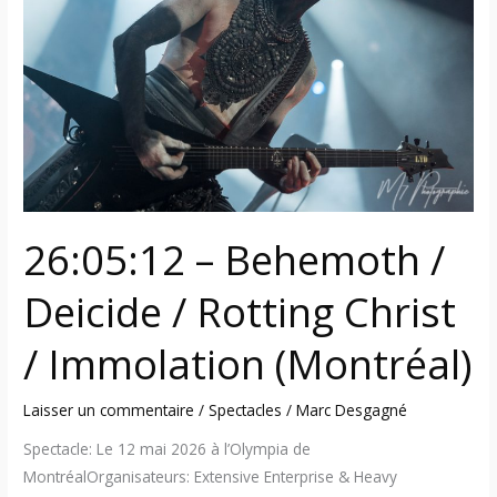
/
Deicide
/
Rotting
Christ
/
Immolation
(Montréal)
26:05:12 – Behemoth /
Deicide / Rotting Christ
/ Immolation (Montréal)
Laisser un commentaire
/
Spectacles
/
Marc Desgagné
Spectacle: Le 12 mai 2026 à l’Olympia de
MontréalOrganisateurs: Extensive Enterprise & Heavy