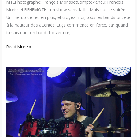
MTLPhotographe: François MorissetCompte-rendu: François
Morisset BEHEMOTH : un show sans faille. Mais quelle soirée !
Un line-up de feu en plus, et croyez-moi, tous les bands ont été
à la hauteur des attentes. Et ça commence en force, car quand
tu sais que ton band d’ouverture, […]
Read More »
Bullet
For
My
Valentine
–
Un
huitième
album
prévu