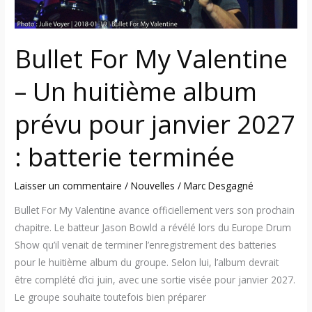
pour
janvier
2027
Bullet For My Valentine
:
batterie
– Un huitième album
terminée
prévu pour janvier 2027
: batterie terminée
Laisser un commentaire
/
Nouvelles
/
Marc Desgagné
Bullet For My Valentine avance officiellement vers son prochain
chapitre. Le batteur Jason Bowld a révélé lors du Europe Drum
Show qu’il venait de terminer l’enregistrement des batteries
pour le huitième album du groupe. Selon lui, l’album devrait
être complété d’ici juin, avec une sortie visée pour janvier 2027.
Le groupe souhaite toutefois bien préparer