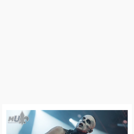
26:05:12
–
Behemoth