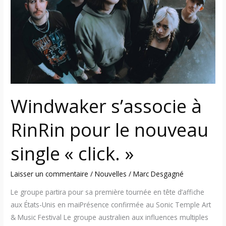
pour
le
nouveau
single
« click. »
Windwaker s’associe à
RinRin pour le nouveau
single « click. »
Laisser un commentaire
/
Nouvelles
/
Marc Desgagné
Le groupe partira pour sa première tournée en tête d’affiche
aux États-Unis en maiPrésence confirmée au Sonic Temple Art
& Music Festival Le groupe australien aux influences multiples