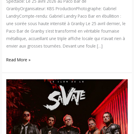
Spectacle: Le 25 avril 2026 au Paco Bar de
GranbyOrganisateur: KBS ProductionPhotographe: Gabriel
LandryCompte-rendu: Gabriel Landry Paco Bar en ébullition :
une soirée sous haute intensité à Granby Le 25 avril dernier, le
Paco Bar de Granby s’est transformé en véritable fournaise
métallique, accueillant une triple affiche locale qui n’avait rien à
envier aux grosses tournées. Devant une foule […]
Read More »
Le
Clan
de
la
Savate
dévoile
sa