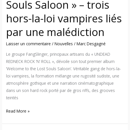
Souls Saloon » – trois
liés
par
hors-la-loi vampires liés
une
malédiction
par une malédiction
Laisser un commentaire
/
Nouvelles
/
Marc Desgagné
Le groupe FangSlinger, principaux artisans du « UNDEAD
REDNECK ROCK ‘N’ ROLL », dévoile son tout premier album
‘Welcome to the Lost Souls Saloon’. Véritable gang de hors-la-
loi vampires, la formation mélange une rugosité sudiste, une
atmosphère gothique et une narration cinématographique
dans un son hard rock porté par de gros riffs, des grooves
teintés
Read More »