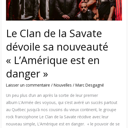
nouveauté
« L’Amérique
est
en
Le Clan de la Savate
danger »
dévoile sa nouveauté
« L’Amérique est en
danger »
Laisser un commentaire
/
Nouvelles
/
Marc Desgagné
Un peu plus d’un an après la sortie de leur premier
album L’Armée des voyous, qui s’est avéré un succès partout
au Québec jusqu’à nos cousins du vieux continent, le groupe
rock francophone Le Clan de la Savate récidive avec leur
nouveau simple, L’Amérique est en danger. « le pouvoir de se