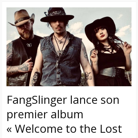
FangSlinger
lance
son
premier
album
« Welcome
to
the
Lost
Souls
Saloon »
FangSlinger lance son
–
trois
premier album
hors-
la-
« Welcome to the Lost
loi
vampires