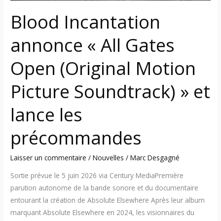
et
Blood Incantation
lance
les
annonce « All Gates
précommandes
Open (Original Motion
Picture Soundtrack) » et
lance les
précommandes
Laisser un commentaire
/
Nouvelles
/
Marc Desgagné
Sortie prévue le 5 juin 2026 via Century MediaPremière
parution autonome de la bande sonore et du documentaire
entourant la création de Absolute Elsewhere Après leur album
marquant Absolute Elsewhere en 2024, les visionnaires du