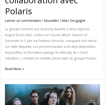
Polaris
Laisser un commentaire
/
Nouvelles
/
Marc Desgagné
Le groupe nommé aux Grammy Awards à deux reprises,
August Burns Red, sortira son nouvel album Season of
Surrender le 5 juin via Fearless Records, marquant son retour
sur cette étiquette. Les précommandes sont déjà disponibles.
Aujourd’hui, la formation partage le vidéoclip de « Sonic
Salvation », mettant en vedette Jamie Hails du groupe Polaris.
Read More »
Windwaker
s’associe
à
RinRin