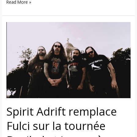
Read More »
Spirit
Adrift
remplace
Fulci
sur
la
tournée
Decibel
et
jouera
à
Spirit Adrift remplace
Montréal
en
Fulci sur la tournée
mai