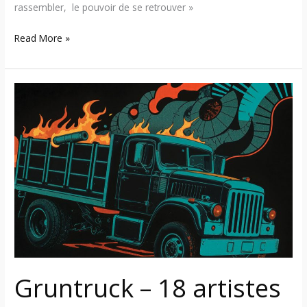
rassembler, le pouvoir de se retrouver »
Read More »
Gruntruck
–
18
artistes
revisitent
leur
héritage
sur
la
compilation
« À
Gruntruck – 18 artistes
l’intérieur
de