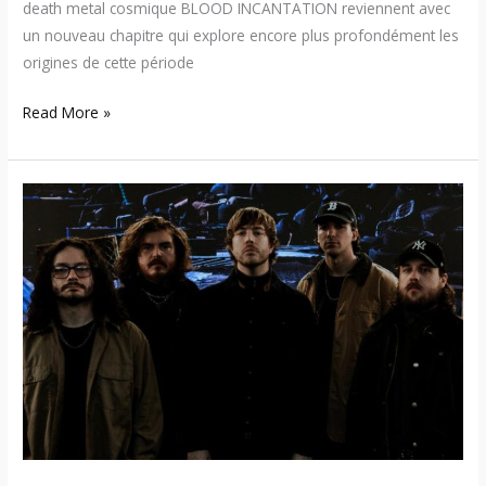
death metal cosmique BLOOD INCANTATION reviennent avec
un nouveau chapitre qui explore encore plus profondément les
origines de cette période
Read More »
Boundaries
sortira
son
nouvel
album
« Yearning:
The
Unbeautiful
After »
en
juillet