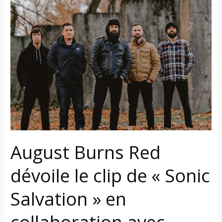
August
Burns
Red
dévoile
le
clip
de
«
Sonic
Salvation
»
en
August Burns Red
collaboration
avec
dévoile le clip de « Sonic
Polaris
Salvation » en
collaboration avec