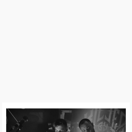
26:04:25
–
Killed