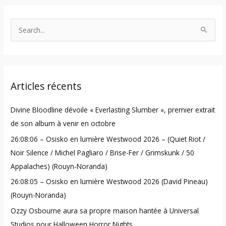
S
e
a
r
Articles récents
c
h
Divine Bloodline dévoile « Everlasting Slumber », premier extrait
f
de son album à venir en octobre
o
26:08:06 – Osisko en lumière Westwood 2026 – (Quiet Riot /
r
Noir Silence / Michel Pagliaro / Brise-Fer / Grimskunk / 50
:
Appalaches) (Rouyn-Noranda)
26:08:05 – Osisko en lumière Westwood 2026 (David Pineau)
(Rouyn-Noranda)
Ozzy Osbourne aura sa propre maison hantée à Universal
Studios pour Halloween Horror Nights