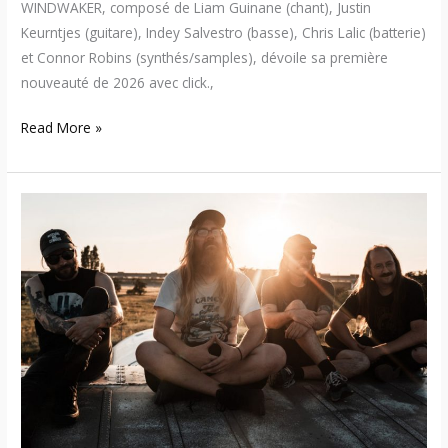
WINDWAKER, composé de Liam Guinane (chant), Justin
Keurntjes (guitare), Indey Salvestro (basse), Chris Lalic (batterie)
et Connor Robins (synthés/samples), dévoile sa première
nouveauté de 2026 avec click.,
Read More »
Blood
Incantation
annonce
« All
Gates
Open
(Original
Motion
Picture
Soundtrack) »