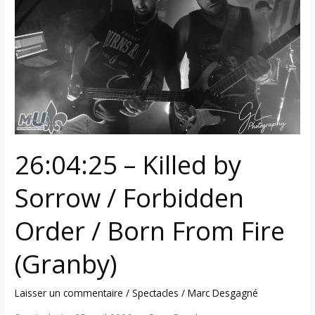
by
Sorrow
/
Forbidden
Order
/
Born
From
Fire
26:04:25 – Killed by
(Granby)
Sorrow / Forbidden
Order / Born From Fire
(Granby)
Laisser un commentaire
/
Spectacles
/
Marc Desgagné