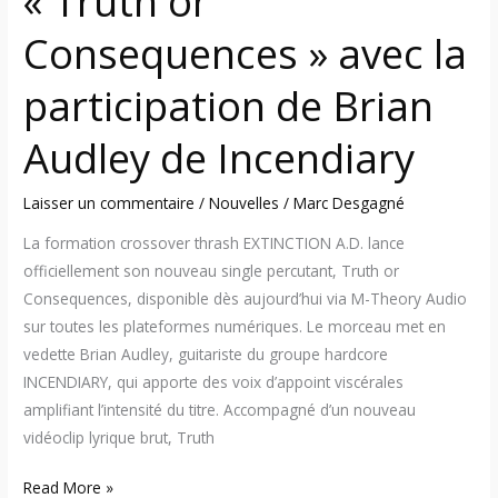
« Truth or
Incendiary
Consequences » avec la
participation de Brian
Audley de Incendiary
Laisser un commentaire
/
Nouvelles
/
Marc Desgagné
La formation crossover thrash EXTINCTION A.D. lance
officiellement son nouveau single percutant, Truth or
Consequences, disponible dès aujourd’hui via M-Theory Audio
sur toutes les plateformes numériques. Le morceau met en
vedette Brian Audley, guitariste du groupe hardcore
INCENDIARY, qui apporte des voix d’appoint viscérales
amplifiant l’intensité du titre. Accompagné d’un nouveau
vidéoclip lyrique brut, Truth
Read More »