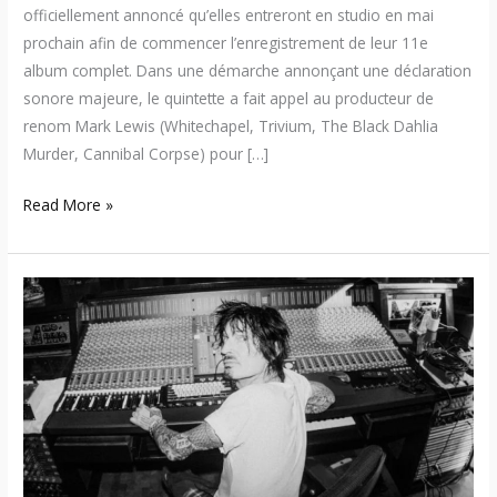
officiellement annoncé qu’elles entreront en studio en mai
prochain afin de commencer l’enregistrement de leur 11e
album complet. Dans une démarche annonçant une déclaration
sonore majeure, le quintette a fait appel au producteur de
renom Mark Lewis (Whitechapel, Trivium, The Black Dahlia
Murder, Cannibal Corpse) pour […]
Read More »
Tommy
Lee
annonce
« Tommyland
Rides
Again »
:
une