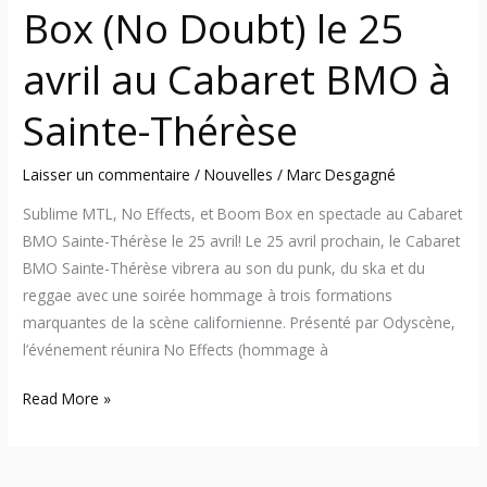
Box (No Doubt) le 25
au
Cabaret
avril au Cabaret BMO à
BMO
à
Sainte-Thérèse
Sainte-
Thérèse
Laisser un commentaire
/
Nouvelles
/
Marc Desgagné
Sublime MTL, No Effects, et Boom Box en spectacle au Cabaret
BMO Sainte-Thérèse le 25 avril! Le 25 avril prochain, le Cabaret
BMO Sainte-Thérèse vibrera au son du punk, du ska et du
reggae avec une soirée hommage à trois formations
marquantes de la scène californienne. Présenté par Odyscène,
l’événement réunira No Effects (hommage à
Read More »