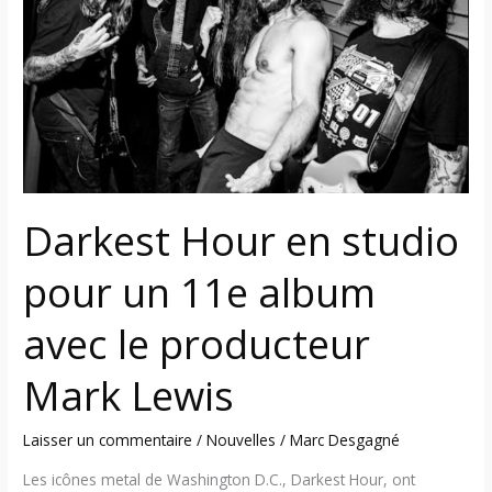
studio
pour
un
11e
album
avec
le
producteur
Darkest Hour en studio
Mark
Lewis
pour un 11e album
avec le producteur
Mark Lewis
Laisser un commentaire
/
Nouvelles
/
Marc Desgagné
Les icônes metal de Washington D.C., Darkest Hour, ont