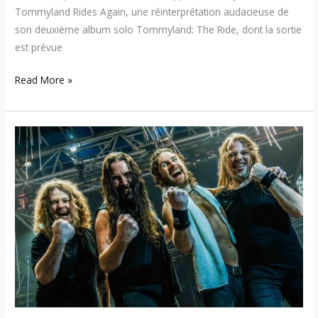
Tommyland Rides Again, une réinterprétation audacieuse de
son deuxième album solo Tommyland: The Ride, dont la sortie
est prévue
Read More »
Airbourne
annonce
la
sortie
du
nouvel
album
éponyme
et
dévoile
un