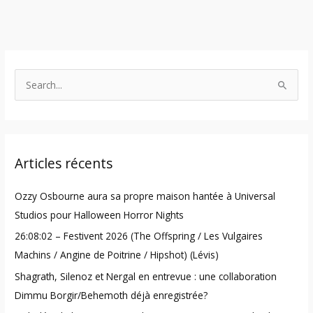
S
e
a
r
Articles récents
c
h
Ozzy Osbourne aura sa propre maison hantée à Universal
f
Studios pour Halloween Horror Nights
o
26:08:02 – Festivent 2026 (The Offspring / Les Vulgaires
r
Machins / Angine de Poitrine / Hipshot) (Lévis)
:
Shagrath, Silenoz et Nergal en entrevue : une collaboration
Dimmu Borgir/Behemoth déjà enregistrée?