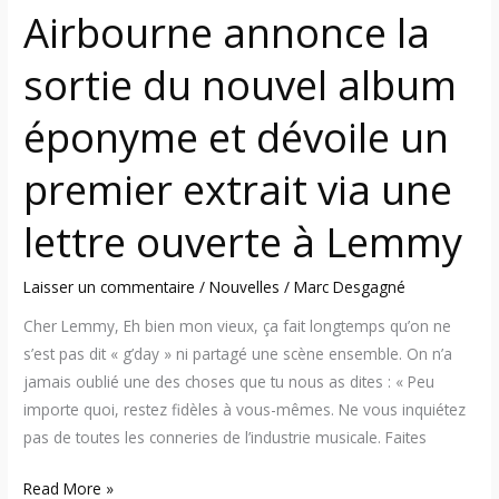
Airbourne annonce la
premier
extrait
sortie du nouvel album
via
une
éponyme et dévoile un
lettre
ouverte
premier extrait via une
à
Lemmy
lettre ouverte à Lemmy
Laisser un commentaire
/
Nouvelles
/
Marc Desgagné
Cher Lemmy, Eh bien mon vieux, ça fait longtemps qu’on ne
s’est pas dit « g’day » ni partagé une scène ensemble. On n’a
jamais oublié une des choses que tu nous as dites : « Peu
importe quoi, restez fidèles à vous-mêmes. Ne vous inquiétez
pas de toutes les conneries de l’industrie musicale. Faites
Read More »