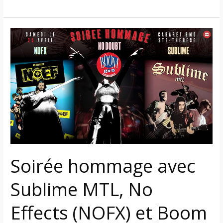
Soirée
hommage
avec
Sublime
MTL,
No
Effects
(NOFX)
et
Boom
Soirée hommage avec
Box
(No
Sublime MTL, No
Doubt)
le
Effects (NOFX) et Boom
25
avril