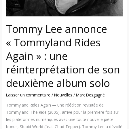
réinterprétation
de
son
Tommy Lee annonce
deuxième
album
« Tommyland Rides
solo
Again » : une
réinterprétation de son
deuxième album solo
Laisser un commentaire
/
Nouvelles
/
Marc Desgagné
Tommyland Rides Again — une réédition revisitée de
Tommyland: The Ride (2005), arrive pour la première fois sur
les plateformes numériques avec une toute nouvelle pièce
bonus, Stupid World (feat. Chad Tepper). Tommy Lee a dévoilé