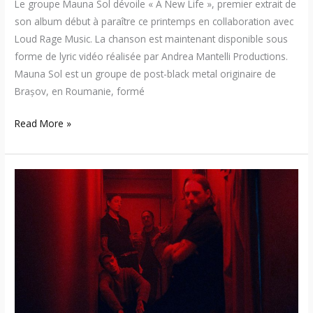
Le groupe Mauna Sol dévoile « A New Life », premier extrait de
son album début à paraître ce printemps en collaboration avec
Loud Rage Music. La chanson est maintenant disponible sous
forme de lyric vidéo réalisée par Andrea Mantelli Productions.
Mauna Sol est un groupe de post-black metal originaire de
Brașov, en Roumanie, formé
Read More »
The
Plot
In
You
annonce
«
The
Volume