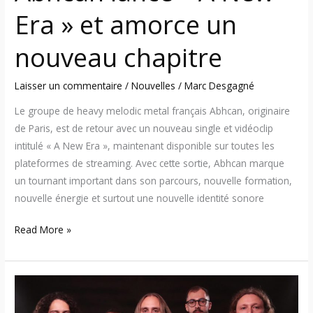
Era » et amorce un
nouveau chapitre
Laisser un commentaire
/
Nouvelles
/
Marc Desgagné
Le groupe de heavy melodic metal français Abhcan, originaire
de Paris, est de retour avec un nouveau single et vidéoclip
intitulé « A New Era », maintenant disponible sur toutes les
plateformes de streaming. Avec cette sortie, Abhcan marque
un tournant important dans son parcours, nouvelle formation,
nouvelle énergie et surtout une nouvelle identité sonore
Read More »
Mauna
Sol