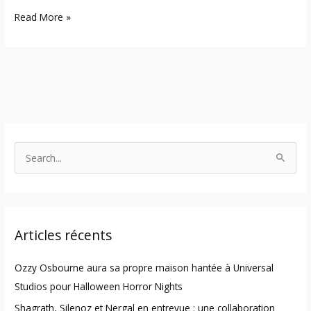
Read More »
S
e
a
r
Articles récents
c
h
Ozzy Osbourne aura sa propre maison hantée à Universal
f
Studios pour Halloween Horror Nights
o
Shagrath, Silenoz et Nergal en entrevue : une collaboration
r