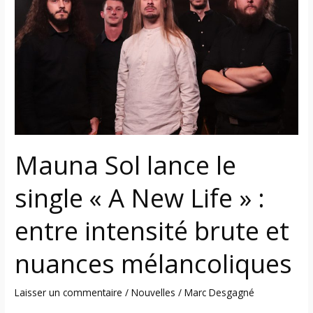
lance
le
single
«
A
New
Life
»
:
Mauna Sol lance le
entre
intensité
single « A New Life » :
brute
et
entre intensité brute et
nuances
mélancoliques
nuances mélancoliques
Laisser un commentaire
/
Nouvelles
/
Marc Desgagné