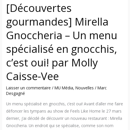
c’est
[Découvertes
oui!
par
gourmandes] Mirella
Molly
Caisse-
Gnoccheria – Un menu
Vee
spécialisé en gnocchis,
c’est oui! par Molly
Caisse-Vee
Laisser un commentaire
/
MU Média
,
Nouvelles
/
Marc
Desgagné
Un menu spécialisé en gnocchis, c’est oui! Avant d’aller me faire
défoncer les tympans au show de Feels Like Home le 27 mars
dernier, j’ai décidé de découvrir un nouveau restaurant : Mirella
Gnoccheria. Un endroit qui se spécialise, comme son nom