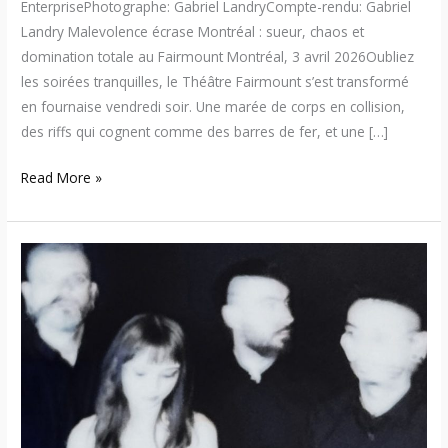
EnterprisePhotographe: Gabriel LandryCompte-rendu: Gabriel
Landry Malevolence écrase Montréal : sueur, chaos et
domination totale au Fairmount Montréal, 3 avril 2026Oubliez
les soirées tranquilles, le Théâtre Fairmount s’est transformé
en fournaise vendredi soir. Une marée de corps en collision,
des riffs qui cognent comme des barres de fer, et une […]
Read More »
Fourth
Heaven
dévoile
« Mercy »
:
entre
guitares
lourdes