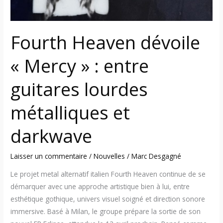
métalliques
et
darkwave
Fourth Heaven dévoile
« Mercy » : entre
guitares lourdes
métalliques et
darkwave
Laisser un commentaire
/
Nouvelles
/
Marc Desgagné
Le projet metal alternatif italien Fourth Heaven continue de se
démarquer avec une approche artistique bien à lui, entre
esthétique gothique, univers visuel soigné et direction sonore
immersive. Basé à Milan, le groupe prépare la sortie de son