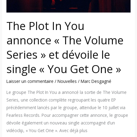
Series
»
et
The Plot In You
dévoile
le
annonce « The Volume
single
«
Series » et dévoile le
You
Get
single « You Get One »
One
»
Laisser un commentaire
/
Nouvelles
/
Marc Desgagné
Le groupe The Plot In You a annoncé la sortie de The Volume
Series, une collection complète regroupant les quatre EP
précédemment lancés par le groupe, attendue le 10 juillet via
Fearless Records. Pour accompagner cette annonce, le groupe
dévoile également un nouveau single accompagné d’un
vidéoclip, « You Get One ». Avec déjà plus