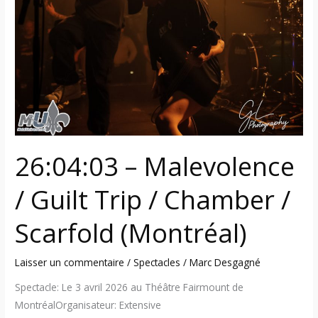
/
Guilt
Trip
/
Chamber
/
Scarfold
(Montréal)
26:04:03 – Malevolence
/ Guilt Trip / Chamber /
Scarfold (Montréal)
Laisser un commentaire
/
Spectacles
/
Marc Desgagné
Spectacle: Le 3 avril 2026 au Théâtre Fairmount de
MontréalOrganisateur: Extensive