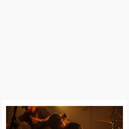
26:04:03
–
Malevolence