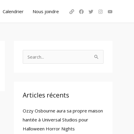
Calendrier
Nous joindre
S
e
a
r
c
Articles récents
h
Ozzy Osbourne aura sa propre maison
f
hantée à Universal Studios pour
o
Halloween Horror Nights
r