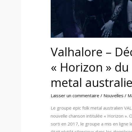
folk
metal
australien
Valhalore – Dé
« Horizon » du 
metal australi
Laisser un commentaire
/
Nouvelles
/
M
Le groupe epic folk metal australien VA
nouvelle chanson intitulée « Horizon ». 
sorti en 2017, le groupe a mis en ligne 
était plutôt silencieux dans les dernièr