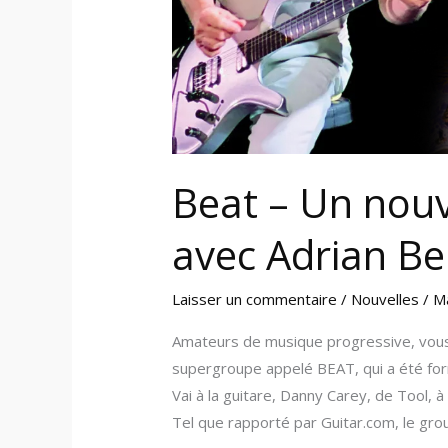
et
Steve
Vai
Beat – Un nou
avec Adrian Be
Laisser un commentaire
/
Nouvelles
/
M
Amateurs de musique progressive, vous r
supergroupe appelé BEAT, qui a été for
Vai à la guitare, Danny Carey, de Tool, à
Tel que rapporté par Guitar.com, le grou