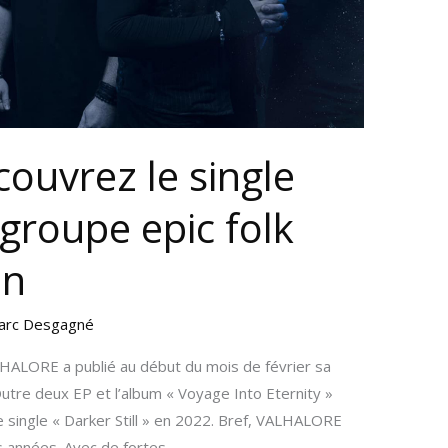
couvrez le single
groupe epic folk
en
arc Desgagné
LHALORE a publié au début du mois de février sa
Outre deux EP et l’album « Voyage Into Eternity »
le single « Darker Still » en 2022. Bref, VALHALORE
es années. Avec de fortes