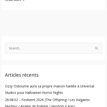
S
e
a
r
Articles récents
c
h
Ozzy Osbourne aura sa propre maison hantée à Universal
f
Studios pour Halloween Horror Nights
o
26:08:02 – Festivent 2026 (The Offspring / Les Vulgaires
r
Machins / Angine de Poitrine / Hipshot) (Lévis)
: