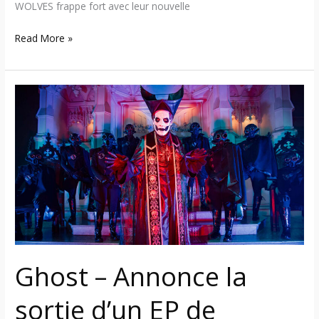
WOLVES frappe fort avec leur nouvelle
Read More »
Ghost
–
Annonce
la
sortie
d’un
EP
de
reprises
+
Ghost – Annonce la
vidéoclip
pour
sortie d’un EP de
leur