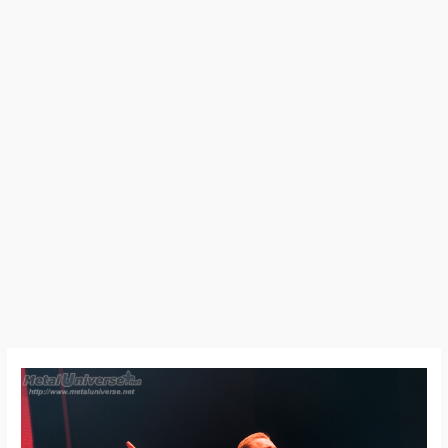
23:04:09
–
Depeche