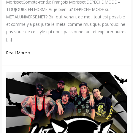
MorissetCompte-rendu: François Morisset DEPECHE MODE –
TOUJOURS EN FORME Ai-je bien lu? DEPECHE MODE sur
METALUNIVERSE.NET? Bin oui, venant de moi, tout est possible
et comme y’a pas juste le métal comme musique, pourquoi ne
pas sortir de ce style qui nous passionne tant et explorer autres
[…]
Read More »
Last
Dance
Among
Wolves
–
Une
réalité
altérée