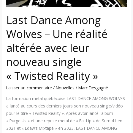
avec
leur
Last Dance Among
nouveau
single
Wolves – Une réalité
« Twisted
Reality »
altérée avec leur
nouveau single
« Twisted Reality »
Laisser un commentaire
/
Nouvelles
/
Marc Desgagné
La formation metal québécoise LAST DANCE AMONG WOLVES
a lancé au cours des derniers jours son nouveau single/vidéo
pour le titre « Twisted Reality ». Après avoir lancé l’album
« Purge Us » et une reprise metal de « Fat Lip » de Sum 41 en
2021 et « Ldaw’s Mixtape » en 2023, LAST DANCE AMONG