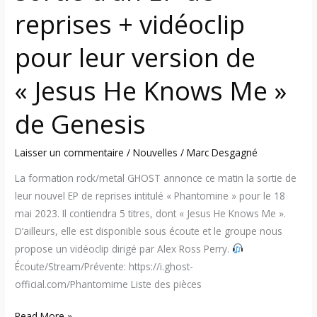
version
reprises + vidéoclip
de
« Jesus
pour leur version de
He
Knows
« Jesus He Knows Me »
Me »
de
de Genesis
Genesis
Laisser un commentaire
/
Nouvelles
/
Marc Desgagné
La formation rock/metal GHOST annonce ce matin la sortie de
leur nouvel EP de reprises intitulé « Phantomine » pour le 18
mai 2023. Il contiendra 5 titres, dont « Jesus He Knows Me ».
D’ailleurs, elle est disponible sous écoute et le groupe nous
propose un vidéoclip dirigé par Alex Ross Perry.
Écoute/Stream/Prévente: https://i.ghost-
official.com/Phantomime Liste des pièces
Read More »